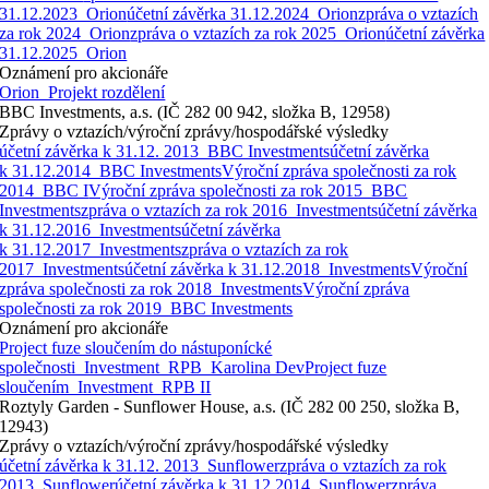
31.12.2023_Orion
účetní závěrka 31.12.2024_Orion
zpráva o vztazích
za rok 2024_Orion
zpráva o vztazích za rok 2025_Orion
účetní závěrka
31.12.2025_Orion
Oznámení pro akcionáře
Orion_Projekt rozdělení
BBC Investments, a.s. (IČ 282 00 942, složka B, 12958)
Zprávy o vztazích/výroční zprávy/hospodářské výsledky
účetní závěrka k 31.12. 2013_BBC Investments
účetní závěrka
k 31.12.2014_BBC Investments
Výroční zpráva společnosti za rok
2014_BBC I
Výroční zpráva společnosti za rok 2015_BBC
Investments
zpráva o vztazích za rok 2016_Investments
účetní závěrka
k 31.12.2016_Investments
účetní závěrka
k 31.12.2017_Investments
zpráva o vztazích za rok
2017_Investments
účetní závěrka k 31.12.2018_Investments
Výroční
zpráva společnosti za rok 2018_Investments
Výroční zpráva
společnosti za rok 2019_BBC Investments
Oznámení pro akcionáře
Project fuze sloučením do nástuponícké
společnosti_Investment_RPB_Karolina Dev
Project fuze
sloučením_Investment_RPB II
Roztyly Garden - Sunflower House, a.s. (IČ 282 00 250, složka B,
12943)
Zprávy o vztazích/výroční zprávy/hospodářské výsledky
účetní závěrka k 31.12. 2013_Sunflower
zpráva o vztazích za rok
2013_Sunflower
účetní závěrka k 31.12.2014_Sunflower
zpráva