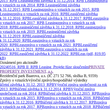
2013_RPB Leasing
účetní závěrka k 31.12.2014_RPB Leasing
zpráva
o vztazích za rok 2014_RPB Leasing
účetní závěrka
k 31.12.2015_RPB Leasing
zpráva o vztazích za rok 2015_RPB
Leasing
zpráva o vztazích za rok 2016_RPBLeas
účetní závěrka
k 31.12.2016_RPBLeas
účetní závěrka k 31.12.2017_RPBLeas
zpráva
o vztazích za rok 2017_RPB Leasing
zpráva o vztazích za rok
2018_RPBLeasing
účetní závěrka k 31.12.2018_RPBLeasing
zpráva
o vztazích za rok 2019_RPBLeasing
účetní závěrka
k 31.12.2019_RPBLeasing
účetní závěrka
k 31.12.2020_RPBLeas
zpráva o vztazích za rok
2020_RPBLeas
zpráva o vztazích za rok 2021_RPBLeas
účetní
závěrka k 31.12.2021_RPBLeas
zpráva o vztazích za rok
2022_RPBLeas
účetní závěrka k 31.12.2022_RPBLeas (pdf, 819.95
kB)
Oznámení pro akcionáře
20240516_RPB II_RPB Leasing_Projekt fúze sloučením
PRIVATE
PROPERTY INVESTMENT, a.s.
Rezidenční park Baarova, a.s. (IČ 271 52 766, složka B, 9359)
Zprávy o vztazích/výroční zprávy/hospodářské výsledky
účetní závěrka k 31.12. 2013_RPB
Výroční zpráva společnosti za rok
2013_RPB
účetní závěrka k 31.12.2014_RPB
Výroční zpráva
společnosti za rok 2014_RPB
účetní závěrka k 31.12.2015_RPB
zpráva
o vztazích za rok 2015_RPB
zpráva o vztazích za rok 2016_RPB
účetní
závěrka k 31.12.2016_RPB
účetní závěrka k 31.12.2017_RPB
zpráva
o vztazích za rok 2017_RPB
zpráva o vztazích za rok 2018_RPB
účetní