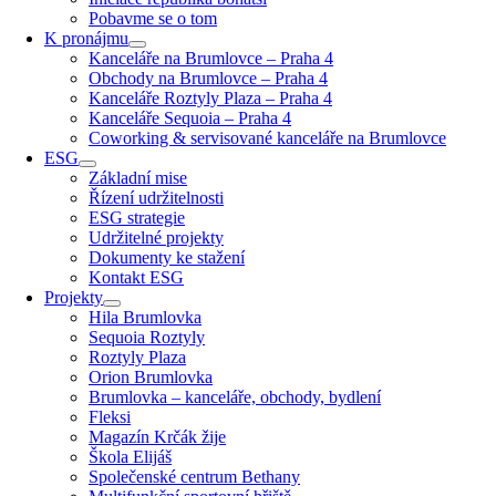
Pobavme se o tom
K pronájmu
Kanceláře na Brumlovce – Praha 4
Obchody na Brumlovce – Praha 4
Kanceláře Roztyly Plaza – Praha 4
Kanceláře Sequoia – Praha 4
Coworking & servisované kanceláře na Brumlovce
ESG
Základní mise
Řízení udržitelnosti
ESG strategie
Udržitelné projekty
Dokumenty ke stažení
Kontakt ESG
Projekty
Hila Brumlovka
Sequoia Roztyly
Roztyly Plaza
Orion Brumlovka
Brumlovka – kanceláře, obchody, bydlení
Fleksi
Magazín Krčák žije
Škola Elijáš
Společenské centrum Bethany