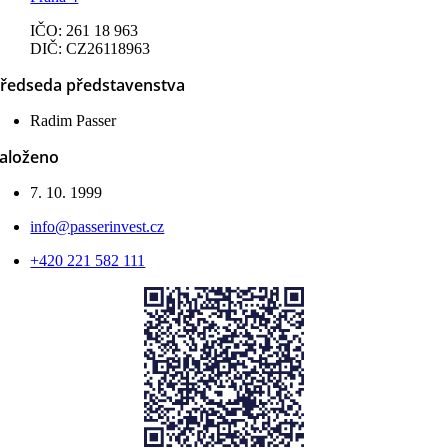
IČO: 261 18 963
DIČ: CZ26118963
ředseda představenstva
Radim Passer
aloženo
7. 10. 1999
info@passerinvest.cz
+420 221 582 111