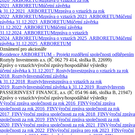
2020_ARBORETUM
zpráva o vztazích za rok
2021_ARBORETUM
účetní závěrka
k 31.12.2021_ARBORETUM
zpráva o vztazích za rok
2022_ARBORETUM
zpráva o vztazích 2023_ARBORETUM
účetní
závěrka 31.12.2023_ARBORETUM
účetní závěrka
31.12.2022_ARBORETUM
účetní závěrka
31.12.2024_ARBORETUM
zpráva o vztazích
2024_ARBORETUM
zpráva o vztazích 2025_ARBORETUM
účetní
závěrka 31.12.2025_ARBORETUM
Oznámení pro akcionáře
Rezidence ARBORETUM – Projekt rozdělení společnosti odštěpením
Roztyly Investments a.s. (IČ 062 79 414, složka B, 22699)
Zprávy o vztazích/výroční zprávy/hospodářské výsledky
účetní závěrka k 31.12.2017_RostylyInvest
zpráva o vztazích za rok
2018_RoztylyInvests
účetní závěrka
k 31.12.2018_RoztylyInvests
zpráva o vztazích za rok
2019_RoztylyInvests
účetní závěrka k 31.12.2019_RoztylyInvests
PASSERINVEST FINANCE, a.s. (IČ 054 96 446, složka B, 21947)
Zprávy o vztazích/výroční zprávy/hospodářské výsledky
Výroční zpráva společnosti za rok 2016_FIN
Výroční zpráva
společnosti za rok 2016_FIN
Výroční zpráva společnosti za rok
2017_FIN
Výroční zpráva společnosti za rok 2018_FIN
Výroční zpráv
společnosti za rok 2019_FIN
Výroční zpráva společnosti za rok
2020_FIN
Výroční zpráva společnosti za rok 2021_FIN
Výroční zpráv
společnosti za rok 2022_FIN
výroční zpráva pro rok 2023_FIN
výroční