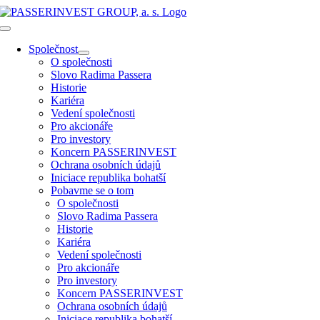
Přeskočit
na
Toggle
obsah
Navigation
Společnost
O společnosti
Slovo Radima Passera
Historie
Kariéra
Vedení společnosti
Pro akcionáře
Pro investory
Koncern PASSERINVEST
Ochrana osobních údajů
Iniciace republika bohatší
Pobavme se o tom
O společnosti
Slovo Radima Passera
Historie
Kariéra
Vedení společnosti
Pro akcionáře
Pro investory
Koncern PASSERINVEST
Ochrana osobních údajů
Iniciace republika bohatší