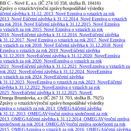
BB C - Nové E, a.s. (IČ 274 10 358, složka B, 10416)
Zprávy o vztazích/výroční zprávy/hospodářské výsledky
účetní závěrka k 31.12. 2013_Nové E
zpráva o vztazích za rok
2013_Nové E
účetní závěrka k 31.12.2014_Nové E
zpráva o vztazích
za rok 2014_Nové E
účetní závěrka k 31.12.2015_Nové E
zpráva
o vztazích za rok 2015_Nové E
zpráva o vztazích za rok
2016_NoveE
účetní závěrka k 31.12.2016_NoveE
účetní závěrka
k 31.12.2017_Nové E
zpráva o vztazích za rok 2017_Nové E
zpráva
o vztazích za rok 2018_Nové E
účetní závěrka k 31.12.2018_Nové
E
zpráva o vztazích za rok 2019_NoveE
účetní závěrka
k 31.12.2019_NoveE
účetní závěrka k 31.12.2020_NoveE
zpráva
o vztazích za rok 2020_NoveE
zpráva o vztazích za rok
2021_NoveE
účetní závěrka k 31.12.2021_NoveE
zpráva o vztazích za
rok 2022_NoveE
účetní závěrka k 31.12.2024_NoveE
zpráva
o vztazích za rok 2024_NoveE
účetní závěrka
k 31.12.2023_NoveE
zpráva o vztazích za rok 2023_NoveE
účetní
závěrka k 31.12.2022_NoveE
zpráva o vztazích za rok
2025_NoveE
účetní závěrka k 31.12.2025_NoveE
Omega Brumlovka, a.s (IČ 267 31 703, složka B, 7925)
Zprávy o vztazích/výroční zprávy/hospodářské výsledky
zpráva o vztazích za rok 2013_OMEGA
účetní závěrka
k 31.12. 2013_OMEGA
Výroční zpráva společnosti za rok
2013_OMEGA
účetní závěrka k 31.12.2014_OMEGA
Výroční zpráva
společnosti za rok 2014_OMEGA
Výroční zpráva společnosti za rok
2015_OMEGA
zpráva o vztazích za rok 2016_OMEGA
účetní závěrka