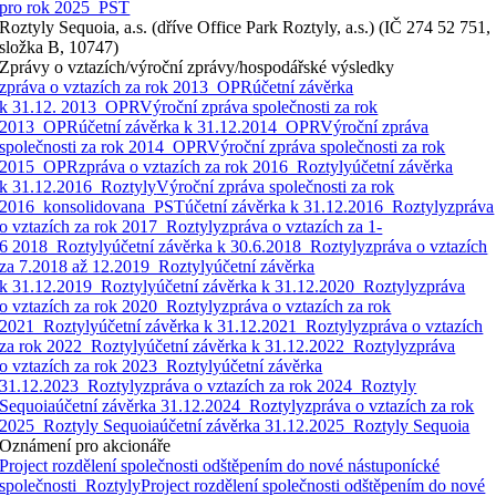
pro rok 2025_PST
Roztyly Sequoia, a.s. (dříve Office Park Roztyly, a.s.) (IČ 274 52 751,
složka B, 10747)
Zprávy o vztazích/výroční zprávy/hospodářské výsledky
zpráva o vztazích za rok 2013_OPR
účetní závěrka
k 31.12. 2013_OPR
Výroční zpráva společnosti za rok
2013_OPR
účetní závěrka k 31.12.2014_OPR
Výroční zpráva
společnosti za rok 2014_OPR
Výroční zpráva společnosti za rok
2015_OPR
zpráva o vztazích za rok 2016_Roztyly
účetní závěrka
k 31.12.2016_Roztyly
Výroční zpráva společnosti za rok
2016_konsolidovana_PST
účetní závěrka k 31.12.2016_Roztyly
zpráva
o vztazích za rok 2017_Roztyly
zpráva o vztazích za 1-
6 2018_Roztyly
účetní závěrka k 30.6.2018_Roztyly
zpráva o vztazích
za 7.2018 až 12.2019_Roztyly
účetní závěrka
k 31.12.2019_Roztyly
účetní závěrka k 31.12.2020_Roztyly
zpráva
o vztazích za rok 2020_Roztyly
zpráva o vztazích za rok
2021_Roztyly
účetní závěrka k 31.12.2021_Roztyly
zpráva o vztazích
za rok 2022_Roztyly
účetní závěrka k 31.12.2022_Roztyly
zpráva
o vztazích za rok 2023_Roztyly
účetní závěrka
31.12.2023_Roztyly
zpráva o vztazích za rok 2024_Roztyly
Sequoia
účetní závěrka 31.12.2024_Roztyly
zpráva o vztazích za rok
2025_Roztyly Sequoia
účetní závěrka 31.12.2025_Roztyly Sequoia
Oznámení pro akcionáře
Project rozdělení společnosti odštěpením do nové nástuponícké
společnosti_Roztyly
Project rozdělení společnosti odštěpením do nové