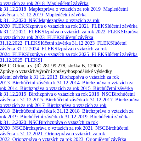
o vztazích za rok 2018_Maple
účetní závěrka
k 31.12.2018_Maple
zpráva o vztazích za rok 2019_Maple
účetní
závěrka k 31.12.2019_Maple
účetní závěrka
k 31.12.2020_NSCMaple
zpráva o vztazích za rok
2020_FLEKSI
zpráva o vztazích za rok 2021_FLEKSI
účetní závěrka
k 31.12.2021_FLEKSI
zpráva o vztazích za rok 2022_FLEKSI
zpráva
o vztazích za rok 2023_FLEKSI
účetní závěrka
31.12.2022_FLEKSI
účetní závěrka 31.12.2023_FLEKSI
účetní
závěrka 31.12.2024_FLEKSI
zpráva o vztazích za rok
2024_FLEKSI
zpráva o vztazích za rok 2025_FLEKSI
účetní závěrka
31.12.2025_FLEKSI
BB C Orion, a.s. (IČ 281 99 278, složka B, 12907)
Zprávy o vztazích/výroční zprávy/hospodářské výsledky
účetní závěrka k 31.12. 2013_Birch
zpráva o vztazích za rok
2013_Birch
účetní závěrka k 31.12.2014_Birch
zpráva o vztazích za
rok 2014_Birch
zpráva o vztazích za rok 2015_Birch
účetní závěrka
k 31.12.2015_Birch
zpráva o vztazích za rok 2016_NSCBirch
účetní
závěrka k 31.12.2015_Birch
účetní závěrka k 31.12.2017_Birch
zpráva
o vztazích za rok 2017_Birch
zpráva o vztazích za rok
2018_Birch
účetní závěrka k 31.12.2018_Birch
zpráva o vztazích za
rok 2019_Birch
účetní závěrka k 31.12.2019_Birch
účetní závěrka
k 31.12.2020_NSCBirch
zpráva o vztazích za rok
2020_NSCBirch
zpráva o vztazích za rok 2021_NSCBirch
účetní
závěrka k 31.12.2021_Orion
zpráva o vztazích za rok
2022_Orion
zpráva o vztazích za rok 2023_Orion
účetní závěrka