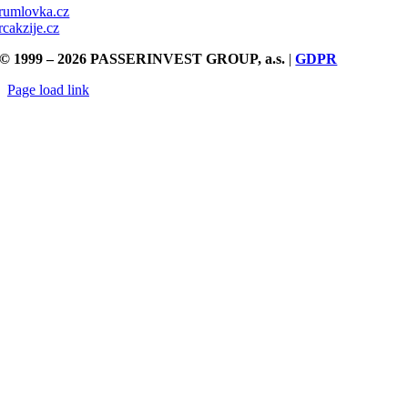
rumlovka.cz
rcakzije.cz
© 1999 – 2026 PASSERINVEST GROUP, a.s.
|
GDPR
Page load link
Přejít
nahoru