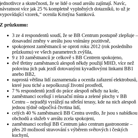
jednotlivce a skutečnosti, že se lidé o osud areálu zajímají. Navíc,
návratnost více jak 25 % kompletně vyplněných dotazníků, to už je
vypovídající vzorek,“ ocenila Kristýna Samková.
Z průzkumu:
3 ze 4 respondentů soudí, že se BB Centrum postupně zlepšuje 
dosavadní změny v areálu jsou vnímány pozitivně,
spokojenost zaměstnanců se oproti roku 2012 (rok posledního
průzkumu) ve všech parametrech zvýšila,
9 z 10 zaměstnanců je celkově s BB Centrem spokojeno,
dvě třetiny zaměstnanců alespoň někdy použijí MHD, více než
polovina jich pak jezdí dotovanými kyvadlovými linkami BB1
anebo BB2,
naprostá většina lidí zaznamenala a ocenila zařazení elektrobusů,
které jsou tiché a nepoškozují životní prostředí,
7 % respondentů jezdí do práce alespoň někdy na kole,
zaměstnanci oceňují i relaxační místa a zelené plochy v BB
Centru – nejraději vyrážejí na střešní terasy, kde na nich alespoň
jednou týdně odpočívá čtvrtina lidí,
celých 40 % zaměstnanců BB Centra uvedlo, že jsou s nabídkou
obchodů a služeb v areálu zcela spokojeni,
zaměstnanci oceňují BB Centrum jako centrum gastronomie –
přes 20 možností stravování s výběrem světových i českých
kuchyní,