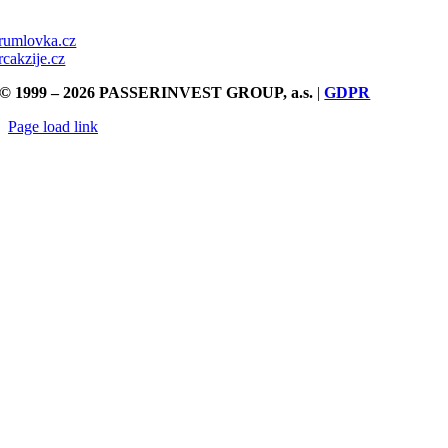
rumlovka.cz
rcakzije.cz
© 1999 – 2026 PASSERINVEST GROUP, a.s.
|
GDPR
Page load link
Přejít
nahoru