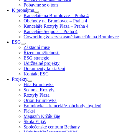
Pobavme se o tom
K pronájmu
Kanceláře na Brumlovce – Praha 4
Obchody na Brumlovce – Praha 4
Kanceláře Roztyly Plaza – Praha 4
Kanceláře Sequoia – Praha 4
Coworking & servisované kanceláře na Brumlovce
ESG
Základní mise
Řízení udržitelnosti
ESG strategie
Udržitelné projekty
Dokumenty ke stažení
Kontakt ESG
Projekty
Hila Brumlovka
Sequoia Roztyly
Roztyly Plaza
Orion Brumlovka
Brumlovka – kanceláře, obchody, bydlení
Fleksi
Magazín Krčák žije
Škola Elijáš
Společenské centrum Bethany