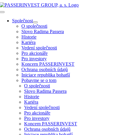
Přeskočit
na
Toggle
obsah
Navigation
Společnost
O společnosti
Slovo Radima Passera
Historie
Kariéra
Vedení společnosti
Pro akcionáře
Pro investory
Koncern PASSERINVEST
Ochrana osobních údajů
Iniciace republika bohatší
Pobavme se o tom
O společnosti
Slovo Radima Passera
Historie
Kariéra
Vedení společnosti
Pro akcionáře
Pro investory
Koncern PASSERINVEST
Ochrana osobních údajů
Iniciace republika bohatší