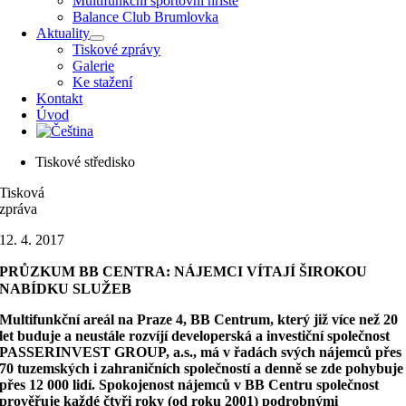
Multifunkční sportovní hřiště
Balance Club Brumlovka
Aktuality
Tiskové zprávy
Galerie
Ke stažení
Kontakt
Úvod
Tiskové středisko
Tisková
zpráva
12. 4. 2017
PRŮZKUM BB CENTRA: NÁJEMCI VÍTAJÍ ŠIROKOU
NABÍDKU SLUŽEB
Multifunkční areál na Praze 4, BB Centrum, který již více než 20
let buduje a neustále rozvíjí developerská a investiční společnost
PASSERINVEST GROUP, a.s., má v řadách svých nájemců přes
70 tuzemských i zahraničních společností a denně se zde pohybuje
přes 12 000 lidí. Spokojenost nájemců v BB Centru společnost
prověřuje každé čtyři roky (od roku 2001) podrobnými