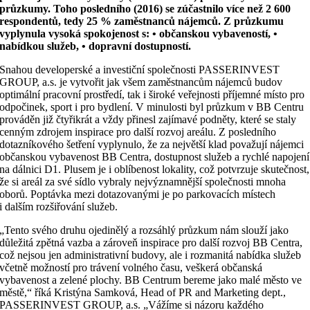
průzkumy. Toho posledního (2016) se zúčastnilo více než 2 600
respondentů, tedy 25 % zaměstnanců nájemců. Z průzkumu
vyplynula vysoká spokojenost s: • občanskou vybaveností, •
nabídkou služeb, • dopravní dostupností.
Snahou developerské a investiční společnosti PASSERINVEST
GROUP, a.s. je vytvořit jak všem zaměstnancům nájemců budov
optimální pracovní prostředí, tak i široké veřejnosti příjemné místo pro
odpočinek, sport i pro bydlení. V minulosti byl průzkum v BB Centru
prováděn již čtyřikrát a vždy přinesl zajímavé podněty, které se staly
cenným zdrojem inspirace pro další rozvoj areálu. Z posledního
dotazníkového šetření vyplynulo, že za největší klad považují nájemci
občanskou vybavenost BB Centra, dostupnost služeb a rychlé napojení
na dálnici D1. Plusem je i oblíbenost lokality, což potvrzuje skutečnost,
že si areál za své sídlo vybraly nejvýznamnější společnosti mnoha
oborů. Poptávka mezi dotazovanými je po parkovacích místech
i dalším rozšiřování služeb.
„Tento svého druhu ojedinělý a rozsáhlý průzkum nám slouží jako
důležitá zpětná vazba a zároveň inspirace pro další rozvoj BB Centra,
což nejsou jen administrativní budovy, ale i rozmanitá nabídka služeb
včetně možností pro trávení volného času, veškerá občanská
vybavenost a zelené plochy. BB Centrum bereme jako malé město ve
městě,“ říká Kristýna Samková, Head of PR and Marketing dept.,
PASSERINVEST GROUP, a.s. „Vážíme si názoru každého