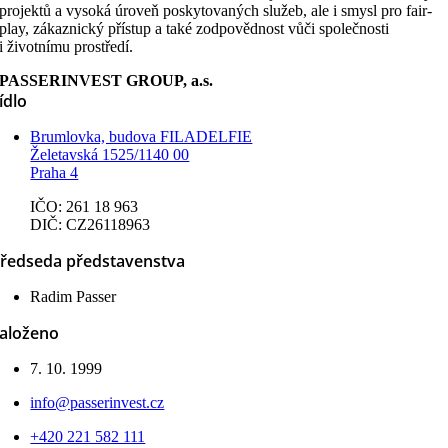
projektů a vysoká úroveň poskytovaných služeb, ale i smysl pro fair-
play, zákaznický přístup a také zodpovědnost vůči společnosti
i životnímu prostředí.
PASSERINVEST GROUP, a.s.
ídlo
Brumlovka, budova FILADELFIE
Želetavská 1525/1140 00
Praha 4
IČO: 261 18 963
DIČ: CZ26118963
ředseda představenstva
Radim Passer
aloženo
7. 10. 1999
info@passerinvest.cz
+420 221 582 111