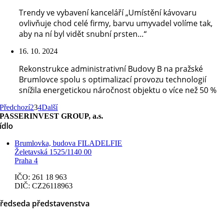
Trendy ve vybavení kanceláří „Umístění kávovaru
ovlivňuje chod celé firmy, barvu umyvadel volíme tak,
aby na ní byl vidět snubní prsten…“
16. 10. 2024
Rekonstrukce administrativní Budovy B na pražské
Brumlovce spolu s optimalizací provozu technologií
snížila energetickou náročnost objektu o více než 50 %
Předchozí
2
3
4
Další
PASSERINVEST GROUP, a.s.
ídlo
Brumlovka, budova FILADELFIE
Želetavská 1525/1140 00
Praha 4
IČO: 261 18 963
DIČ: CZ26118963
ředseda představenstva