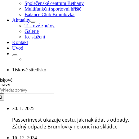
Společenské centrum Bethany
Multifunkční sportovní hřiště
Balance Club Brumlovka
Aktuality
Tiskové zprávy
Galerie
Ke stažení
Kontakt
Úvod
Tiskové středisko
iskové
právy
ledat:
30. 1. 2025
Passerinvest ukazuje cestu, jak nakládat s odpady.
Žádný odpad z Brumlovky nekončí na skládce
16. 12. 2024