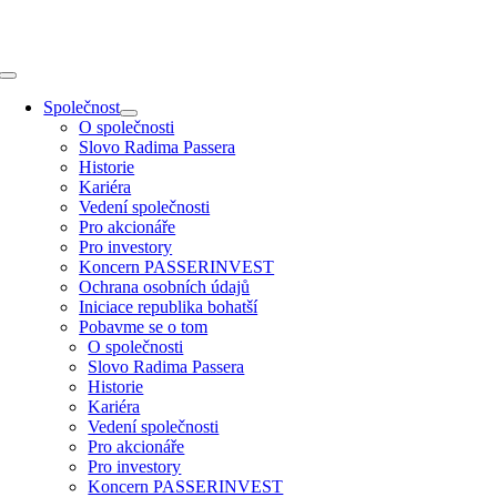
Přeskočit
na
obsah
Toggle
Navigation
Společnost
O společnosti
Slovo Radima Passera
Historie
Kariéra
Vedení společnosti
Pro akcionáře
Pro investory
Koncern PASSERINVEST
Ochrana osobních údajů
Iniciace republika bohatší
Pobavme se o tom
O společnosti
Slovo Radima Passera
Historie
Kariéra
Vedení společnosti
Pro akcionáře
Pro investory
Koncern PASSERINVEST