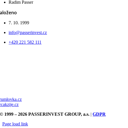
Radim Passer
aloženo
7. 10. 1999
info@passerinvest.cz
+420 221 582 111
rumlovka.cz
rcakzije.cz
© 1999 – 2026 PASSERINVEST GROUP, a.s.
|
GDPR
Page load link