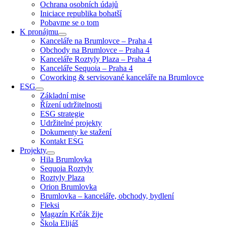
Ochrana osobních údajů
Iniciace republika bohatší
Pobavme se o tom
K pronájmu
Kanceláře na Brumlovce – Praha 4
Obchody na Brumlovce – Praha 4
Kanceláře Roztyly Plaza – Praha 4
Kanceláře Sequoia – Praha 4
Coworking & servisované kanceláře na Brumlovce
ESG
Základní mise
Řízení udržitelnosti
ESG strategie
Udržitelné projekty
Dokumenty ke stažení
Kontakt ESG
Projekty
Hila Brumlovka
Sequoia Roztyly
Roztyly Plaza
Orion Brumlovka
Brumlovka – kanceláře, obchody, bydlení
Fleksi
Magazín Krčák žije
Škola Elijáš