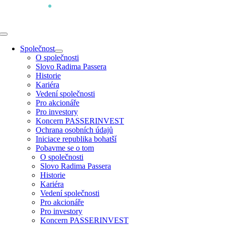
Přeskočit
na
obsah
Toggle
Navigation
Společnost
O společnosti
Slovo Radima Passera
Historie
Kariéra
Vedení společnosti
Pro akcionáře
Pro investory
Koncern PASSERINVEST
Ochrana osobních údajů
Iniciace republika bohatší
Pobavme se o tom
O společnosti
Slovo Radima Passera
Historie
Kariéra
Vedení společnosti
Pro akcionáře
Pro investory
Koncern PASSERINVEST