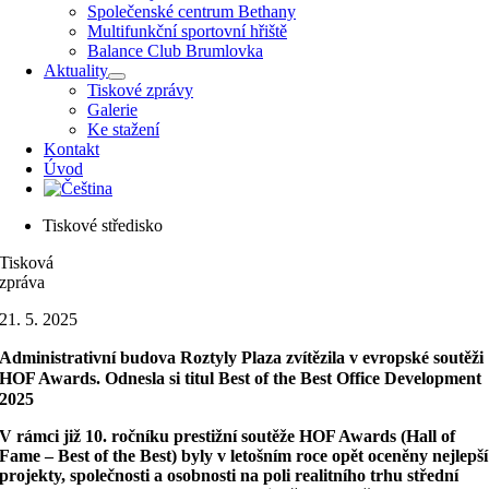
Společenské centrum Bethany
Multifunkční sportovní hřiště
Balance Club Brumlovka
Aktuality
Tiskové zprávy
Galerie
Ke stažení
Kontakt
Úvod
Tiskové středisko
Tisková
zpráva
21. 5. 2025
Administrativní budova Roztyly Plaza zvítězila v evropské soutěži
HOF Awards. Odnesla si titul Best of the Best Office Development
2025
V rámci již 10. ročníku prestižní soutěže HOF Awards (Hall of
Fame – Best of the Best) byly v letošním roce opět oceněny nejlepší
projekty, společnosti a osobnosti na poli realitního trhu střední