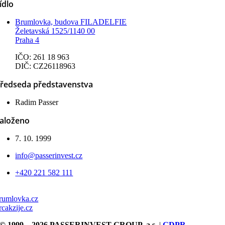
ídlo
Brumlovka, budova FILADELFIE
Želetavská 1525/1140 00
Praha 4
IČO: 261 18 963
DIČ: CZ26118963
ředseda představenstva
Radim Passer
aloženo
7. 10. 1999
info@passerinvest.cz
+420 221 582 111
rumlovka.cz
rcakzije.cz
© 1999 – 2026 PASSERINVEST GROUP, a.s.
|
GDPR