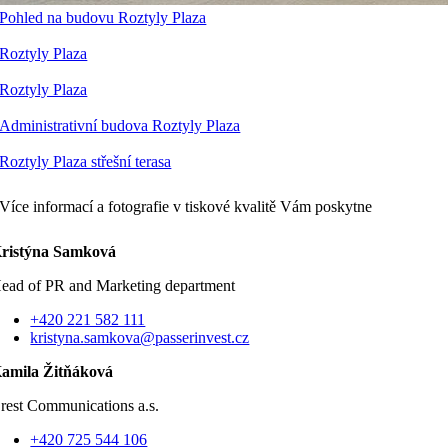
Pohled na budovu Roztyly Plaza
Roztyly Plaza
Roztyly Plaza
Administrativní budova Roztyly Plaza
Roztyly Plaza střešní terasa
Více informací a fotografie v tiskové kvalitě Vám poskytne
ristýna Samková
ead of PR and Marketing department
+420 221 582 111
kristyna.samkova@passerinvest.cz
amila Žitňáková
rest Communications a.s.
+420 725 544 106