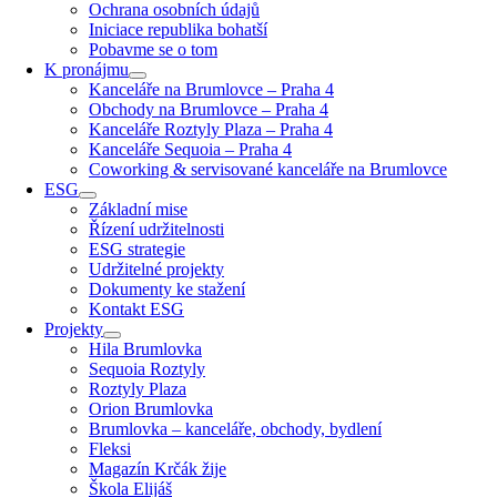
Ochrana osobních údajů
Iniciace republika bohatší
Pobavme se o tom
K pronájmu
Kanceláře na Brumlovce – Praha 4
Obchody na Brumlovce – Praha 4
Kanceláře Roztyly Plaza – Praha 4
Kanceláře Sequoia – Praha 4
Coworking & servisované kanceláře na Brumlovce
ESG
Základní mise
Řízení udržitelnosti
ESG strategie
Udržitelné projekty
Dokumenty ke stažení
Kontakt ESG
Projekty
Hila Brumlovka
Sequoia Roztyly
Roztyly Plaza
Orion Brumlovka
Brumlovka – kanceláře, obchody, bydlení
Fleksi
Magazín Krčák žije
Škola Elijáš