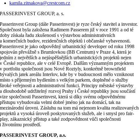
kamila.zitnakova@crestcom.cz
PASSERINVEST GROUP, a. s.
Passerinvest Group (dále Passerinvest) je ryze český stavitel a investor.
Společnost byla založena Radimem Passerem již v roce 1991 a od té
doby získala řadu zkušeností s výstavbou administrativních
a komerčních budov, rezidenčních objektů i občanské vybavenosti.
Passerinvest je jako odpovědný urbanistický developer od roku 1998
spojován převážně s Brumlovkou (BB Centrum) v Praze 4, která je
jedním z největších a nejúspěšnějších urbanistických projektů nejen
v České republice, ale v celé Evropě. Dalším významným projektem
v portfoliu společnosti jsou Nové Roztyly, konkrétně brownfield
bývalých jatek areálu Interlov, kde by v budoucnosti mělo vzniknout
místo s příjemným bydlením s velkým parkem, doplněné o služby
široké veřejnosti a administrativní funkci. Principy městské výstavby
a dlouhodobě udržitelný rozvoj Prahy i České republiky jsou součástí
vize společnosti Passerinvest, která si díky svému odpovědnému
přístupu vybudovala velmi dobré jméno jak na domácí, tak na
mezinárodní úrovni. Zásluhu na tom má nejenom kvalita realizovaných
projektů a vysoká úroveň poskytovaných služeb, ale i smysl pro fair-
play, zákaznický přístup a také zodpovědnost vůči společnosti
i životnímu prostředí.
PASSERINVEST GROUP, a.s.