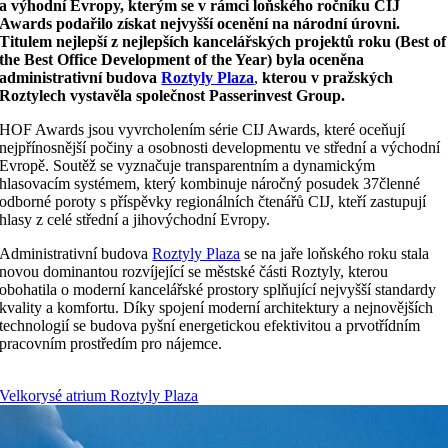
a výhodní Evropy, kterým se v rámci loňského ročníku CIJ
Awards podařilo získat nejvyšší ocenění na národní úrovni.
Titulem nejlepší z nejlepších kancelářských projektů roku (Best of
the Best Office Development of the Year) byla oceněna
administrativní budova
Roztyly Plaza
,
kterou v pražských
Roztylech vystavěla společnost Passerinvest Group.
HOF Awards jsou vyvrcholením série CIJ Awards, které oceňují
nejpřínosnější počiny a osobnosti developmentu ve střední a východní
Evropě. Soutěž se vyznačuje transparentním a dynamickým
hlasovacím systémem, který kombinuje náročný posudek 37členné
odborné poroty s příspěvky regionálních čtenářů CIJ, kteří zastupují
hlasy z celé střední a jihovýchodní Evropy.
Administrativní budova
Roztyly Plaza
se na jaře loňského roku stala
novou dominantou rozvíjející se městské části Roztyly, kterou
obohatila o moderní kancelářské prostory splňující nejvyšší standardy
kvality a komfortu. Díky spojení moderní architektury a nejnovějších
technologií se budova pyšní energetickou efektivitou a prvotřídním
pracovním prostředím pro nájemce.
Velkorysé atrium Roztyly Plaza