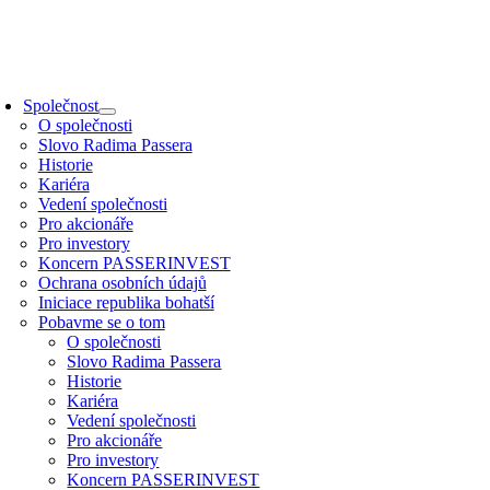
Přeskočit
na
obsah
oggle
avigation
Společnost
O společnosti
Slovo Radima Passera
Historie
Kariéra
Vedení společnosti
Pro akcionáře
Pro investory
Koncern PASSERINVEST
Ochrana osobních údajů
Iniciace republika bohatší
Pobavme se o tom
O společnosti
Slovo Radima Passera
Historie
Kariéra
Vedení společnosti
Pro akcionáře
Pro investory
Koncern PASSERINVEST