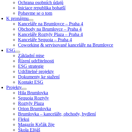
Ochrana osobních údajů
Iniciace republika bohatší
Pobavme se o tom
K pronájmu
Kanceláře na Brumlovce – Praha 4
Obchody na Brumlovce – Praha 4
Kanceláře Roztyly Plaza – Praha 4
Kanceláře Sequoia – Praha 4
Coworking & servisované kanceláře na Brumlovce
ESG
Základní mise
Řízení udržitelnosti
ESG strategie
Udržitelné projekty
Dokumenty ke stažení
Kontakt ESG
Projekty
Hila Brumlovka
Sequoia Roztyly
Roztyly Plaza
Orion Brumlovka
Brumlovka – kanceláře, obchody, bydlení
Fleksi
Magazín Krčák žije
Škola Elijáš