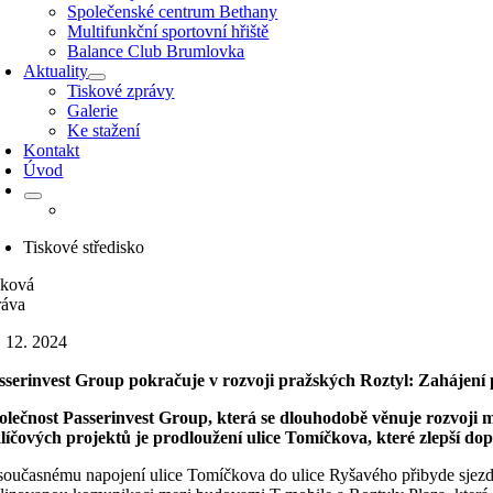
Společenské centrum Bethany
Multifunkční sportovní hřiště
Balance Club Brumlovka
Aktuality
Tiskové zprávy
Galerie
Ke stažení
Kontakt
Úvod
Tiskové středisko
sková
ráva
. 12. 2024
sserinvest Group pokračuje v rozvoji pražských Roztyl: Zahájení 
olečnost Passerinvest Group, která se dlouhodobě věnuje rozvoji m
klíčových projektů je prodloužení ulice Tomíčkova, které zlepší dop
současnému napojení ulice Tomíčkova do ulice Ryšavého přibyde sjezd z