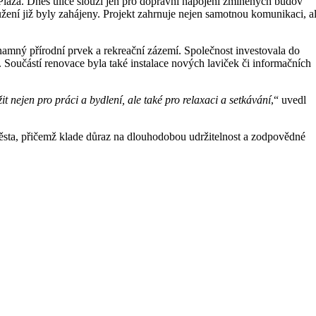
 Plaza. Dnes ulice slouží jen pro dopravní napojení zmíněných budov
ení již byly zahájeny. Projekt zahrnuje nejen samotnou komunikaci, a
znamný přírodní prvek a rekreační zázemí. Společnost investovala do
. Součástí renovace byla také instalace nových laviček či informačních
t nejen pro práci a bydlení, ale také pro relaxaci a setkávání
,“ uvedl
o města, přičemž klade důraz na dlouhodobou udržitelnost a zodpovědné