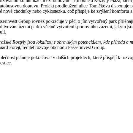
alizovanou komunikaci mezi budovami T-mobile a Roztyly Plaza, která je
autobusovou dopravu. Projekt prodloužení ulice Tomíčkova disponuje pr
ké nové chodníky nebo cyklostezku, což přispěje ke zvýšení komfortu a
sserinvest Group rovněž pokračuje v péči o jím vytvořený park přiléhaj
ultivování území parku včetně vytvoření sportovního zázemí, jakým jsou 
ulí.
ražské Roztyly jsou lokalitou s obrovským potenciálem, kde příroda a měs
uard Forejt, ředitel rozvoje obchodu Passerinvest Group.
olečnost plánuje pokračovat v dalších projektech, které přispějí k rozv
estice.