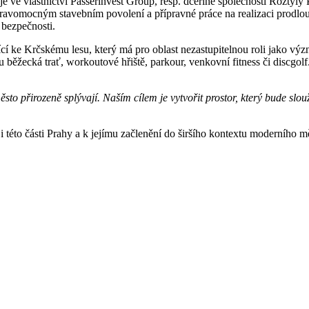
 ve vlastnictví Passerinvest Group, resp. dceřiné společnosti Roztyly
avomocným stavebním povolení a přípravné práce na realizaci prodlouž
 bezpečnosti.
ící ke Krčskému lesu, který má pro oblast nezastupitelnou roli jako vý
běžecká trať, workoutové hřiště, parkour, venkovní fitness či discgolf
to přirozeně splývají. Naším cílem je vytvořit prostor, který bude slouži
oji této části Prahy a k jejímu začlenění do širšího kontextu moderníh