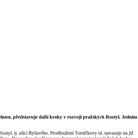
lnost, představuje další kroky v rozvoji pražských Roztyl. Jedním
ztyl, tj. ulici Ryšavého. Prodloužení Tomíčkovy ul. navazuje na již