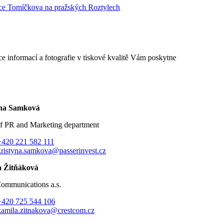
ice Tomíčkova na pražských Roztylech
ce informací a fotografie v tiskové kvalitě Vám poskytne
ýna Samková
f PR and Marketing department
+420 221 582 111
kristyna.samkova@passerinvest.cz
 Žitňáková
Communications a.s.
+420 725 544 106
kamila.zitnakova@crestcom.cz