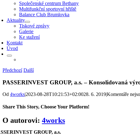
Společenské centrum Bethany
Multifunkční sportovní hřiště
Balance Club Brumlovka
Aktuality
Tiskové zprávy
Galerie
Ke stažení
Kontakt
Úvod
Předchozí
Další
PASSERINVEST GROUP, a.s. – Konsolidovaná výro
Od
4works
|
2023-08-28T10:21:53+02:00
28. 6. 2019
|
Komentáře nejs
Share This Story, Choose Your Platform!
Facebook
X
Reddit
LinkedIn
WhatsApp
Telegram
Tumblr
Pinterest
Vk
Xing
E-
O autorovi:
4works
mail
SSERINVEST GROUP, a.s.