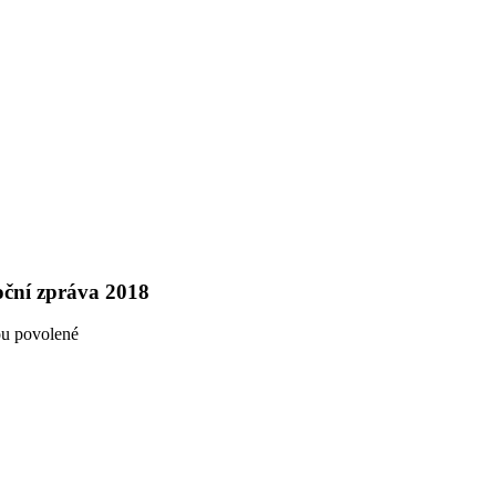
ční zpráva 2018
u
ou povolené
textu
s
názvem
PASSERINVEST
GROUP,
a.s.
–
Konsolidovaná