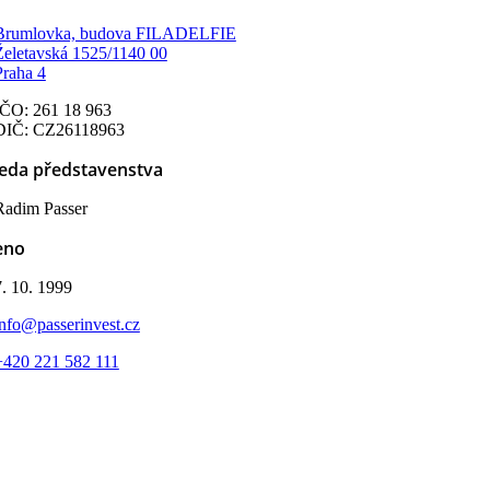
Brumlovka, budova FILADELFIE
Želetavská 1525/1140 00
Praha 4
IČO: 261 18 963
DIČ: CZ26118963
eda představenstva
Radim Passer
eno
7. 10. 1999
info@passerinvest.cz
+420 221 582 111