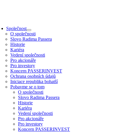
Přeskočit
na
obsah
oggle
avigation
Společnost
O společnosti
Slovo Radima Passera
Historie
Kariéra
Vedení společnosti
Pro akcionáře
Pro investory
Koncern PASSERINVEST
Ochrana osobních údajů
Iniciace republika bohatší
Pobavme se o tom
O společnosti
Slovo Radima Passera
Historie
Kariéra
Vedení společnosti
Pro akcionáře
Pro investory
Koncern PASSERINVEST