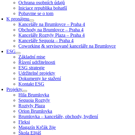
Ochrana osobních údajů
Iniciace republika bohatší
Pobavme se o tom
K pronájmu
Kanceláře na Brumlovce – Praha 4
Obchody na Brumlovce – Praha 4
Kanceláře Roztyly Plaza – Praha 4
Kanceláře Sequoia – Praha 4
Coworking & servisované kanceláře na Brumlovce
ESG
Základní mise
Řízení udržitelnosti
ESG strategie
Udržitelné projekty
Dokumenty ke stažení
Kontakt ESG
Projekty
Hila Brumlovka
Sequoia Roztyly
Roztyly Plaza
Orion Brumlovka
Brumlovka – kanceláře, obchody, bydlení
Fleksi
Magazín Krčák žije
Škola Elijáš