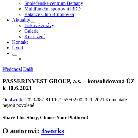
Společenské centrum Bethany
Multifunkční sportovní hřiště
Balance Club Brumlovka
Aktuality
Tiskové zprávy
Galerie
Ke stažení
Kontakt
Úvod
Předchozí
Další
PASSERINVEST GROUP, a.s. – konsolidovaná ÚZ
k 30.6.2021
Od
4works
|
2023-08-28T10:21:55+02:00
29. 9. 2021
|
Komentáře
u
nejsou povolené
textu
s
Share This Story, Choose Your Platform!
názvem
PASSERINVEST
Facebook
X
Reddit
LinkedIn
WhatsApp
Telegram
Tumblr
Pinterest
Vk
Xing
E-
O autorovi:
4works
GROUP,
mail