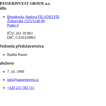
a.s.
PASSERINVEST GROUP, a.s.
–
ídlo
konsolidovaná
ÚZ
Brumlovka, budova FILADELFIE
k 30.6.2021
Želetavská 1525/1140 00
Praha 4
IČO: 261 18 963
DIČ: CZ26118963
ředseda představenstva
Radim Passer
aloženo
7. 10. 1999
info@passerinvest.cz
+420 221 582 111