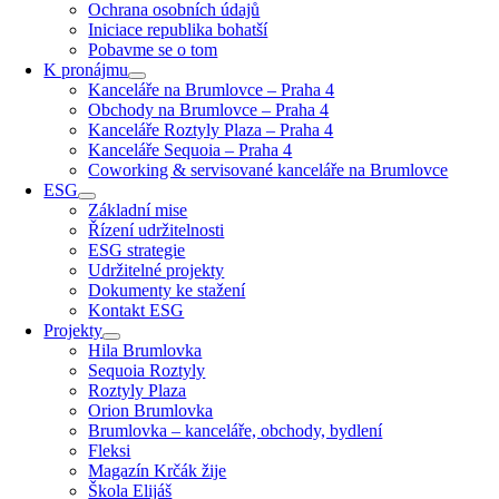
Ochrana osobních údajů
Iniciace republika bohatší
Pobavme se o tom
K pronájmu
Kanceláře na Brumlovce – Praha 4
Obchody na Brumlovce – Praha 4
Kanceláře Roztyly Plaza – Praha 4
Kanceláře Sequoia – Praha 4
Coworking & servisované kanceláře na Brumlovce
ESG
Základní mise
Řízení udržitelnosti
ESG strategie
Udržitelné projekty
Dokumenty ke stažení
Kontakt ESG
Projekty
Hila Brumlovka
Sequoia Roztyly
Roztyly Plaza
Orion Brumlovka
Brumlovka – kanceláře, obchody, bydlení
Fleksi
Magazín Krčák žije
Škola Elijáš