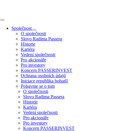
Přeskočit
na
obsah
Toggle
Navigation
Společnost
O společnosti
Slovo Radima Passera
Historie
Kariéra
Vedení společnosti
Pro akcionáře
Pro investory
Koncern PASSERINVEST
Ochrana osobních údajů
Iniciace republika bohatší
Pobavme se o tom
O společnosti
Slovo Radima Passera
Historie
Kariéra
Vedení společnosti
Pro akcionáře
Pro investory
Koncern PASSERINVEST