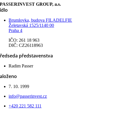
investory
PASSERINVEST GROUP, a.s.
k 26. březnu
ídlo
2020
(COVID-
Brumlovka, budova FILADELFIE
19)
Želetavská 1525/1140 00
Praha 4
IČO: 261 18 963
DIČ: CZ26118963
ředseda představenstva
Radim Passer
aloženo
7. 10. 1999
info@passerinvest.cz
+420 221 582 111