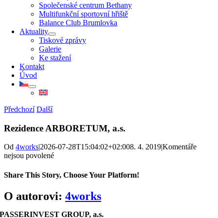
Společenské centrum Bethany
Multifunkční sportovní hřiště
Balance Club Brumlovka
Aktuality
Tiskové zprávy
Galerie
Ke stažení
Kontakt
Úvod
Předchozí
Další
Rezidence ARBORETUM, a.s.
Od
4works
|
2026-07-28T15:04:02+02:00
8. 4. 2019
|
Komentáře
u
nejsou povolené
textu
s
Share This Story, Choose Your Platform!
názvem
Rezidence
Facebook
X
Reddit
LinkedIn
WhatsApp
Telegram
Tumblr
Pinterest
Vk
Xing
E-
O autorovi:
4works
ARBORETUM,
mail
a.s.
PASSERINVEST GROUP, a.s.