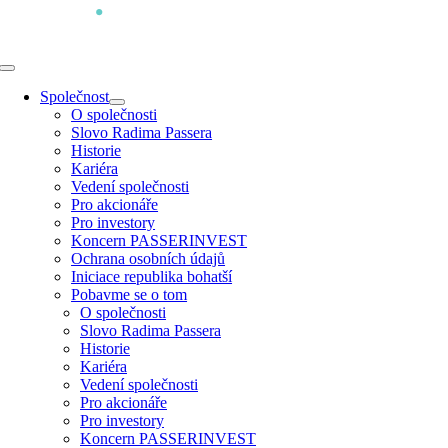
Přeskočit
na
obsah
Toggle
Navigation
Společnost
O společnosti
Slovo Radima Passera
Historie
Kariéra
Vedení společnosti
Pro akcionáře
Pro investory
Koncern PASSERINVEST
Ochrana osobních údajů
Iniciace republika bohatší
Pobavme se o tom
O společnosti
Slovo Radima Passera
Historie
Kariéra
Vedení společnosti
Pro akcionáře
Pro investory
Koncern PASSERINVEST