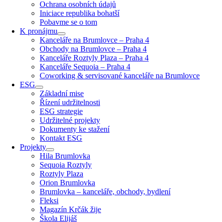
Ochrana osobních údajů
Iniciace republika bohatší
Pobavme se o tom
K pronájmu
Kanceláře na Brumlovce – Praha 4
Obchody na Brumlovce – Praha 4
Kanceláře Roztyly Plaza – Praha 4
Kanceláře Sequoia – Praha 4
Coworking & servisované kanceláře na Brumlovce
ESG
Základní mise
Řízení udržitelnosti
ESG strategie
Udržitelné projekty
Dokumenty ke stažení
Kontakt ESG
Projekty
Hila Brumlovka
Sequoia Roztyly
Roztyly Plaza
Orion Brumlovka
Brumlovka – kanceláře, obchody, bydlení
Fleksi
Magazín Krčák žije
Škola Elijáš