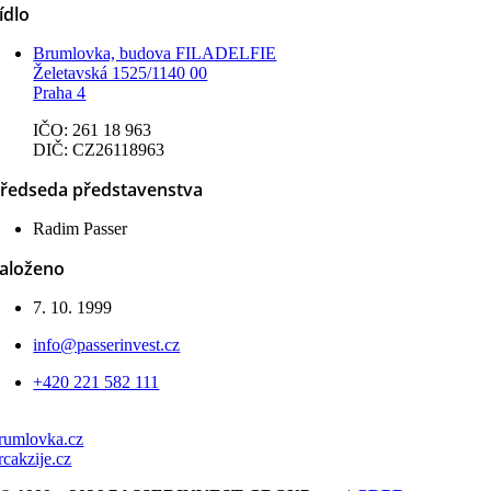
ídlo
Brumlovka, budova FILADELFIE
Želetavská 1525/1140 00
Praha 4
IČO: 261 18 963
DIČ: CZ26118963
ředseda představenstva
Radim Passer
aloženo
7. 10. 1999
info@passerinvest.cz
+420 221 582 111
rumlovka.cz
rcakzije.cz