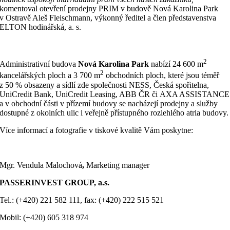
komentoval otevření prodejny PRIM v budově Nová Karolina Park
v Ostravě Aleš Fleischmann, výkonný ředitel a člen představenstva
ELTON hodinářská, a. s.
2
Administrativní budova
Nová Karolina Park
nabízí 24 600 m
2
kancelářských ploch a 3 700 m
obchodních ploch, které jsou téměř
z 50 % obsazeny a sídlí zde společnosti NESS, Česká spořitelna,
UniCredit Bank, UniCredit Leasing, ABB ČR či AXA ASSISTANCE
a v obchodní části v přízemí budovy se nacházejí prodejny a služby
dostupné z okolních ulic i veřejně přístupného rozlehlého atria budovy.
Více informací a fotografie v tiskové kvalitě Vám poskytne:
Mgr. Vendula Malochová
,
Marketing manager
PASSERINVEST GROUP, a.s.
Tel.: (+420) 221 582 111, fax: (+420) 222 515 521
Mobil: (+420) 605 318 974