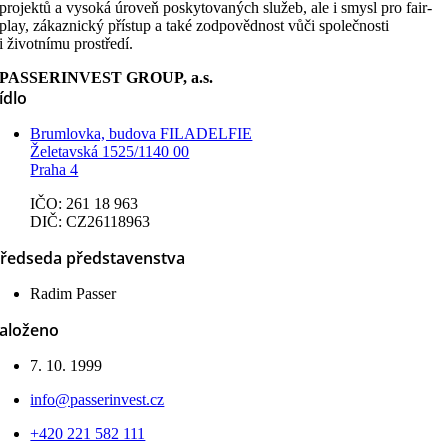
projektů a vysoká úroveň poskytovaných služeb, ale i smysl pro fair-
play, zákaznický přístup a také zodpovědnost vůči společnosti
i životnímu prostředí.
PASSERINVEST GROUP, a.s.
ídlo
Brumlovka, budova FILADELFIE
Želetavská 1525/1140 00
Praha 4
IČO: 261 18 963
DIČ: CZ26118963
ředseda představenstva
Radim Passer
aloženo
7. 10. 1999
info@passerinvest.cz
+420 221 582 111