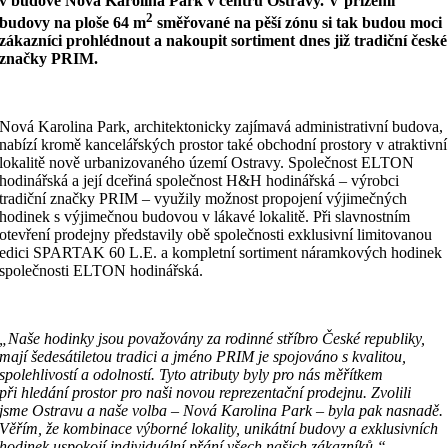
v budově Nová Karolina Park v centru Ostravy. V přízemí
2
budovy na ploše 64 m
směřované na pěší zónu si tak budou moci
zákazníci prohlédnout a nakoupit sortiment dnes již tradiční české
značky PRIM.
Nová Karolina Park, architektonicky zajímavá administrativní budova,
nabízí kromě kancelářských prostor také obchodní prostory v atraktivní
lokalitě nově urbanizovaného území Ostravy. Společnost ELTON
hodinářská a její dceřiná společnost H&H hodinářská – výrobci
tradiční značky PRIM – využily možnost propojení výjimečných
hodinek s výjimečnou budovou v lákavé lokalitě. Při slavnostním
otevření prodejny představily obě společnosti exklusivní limitovanou
edici SPARTAK 60 L.E. a kompletní sortiment náramkových hodinek
společnosti ELTON hodinářská.
„Naše hodinky jsou považovány za rodinné stříbro České republiky,
mají šedesátiletou tradici a jméno PRIM je spojováno s kvalitou,
spolehlivostí a odolností. Tyto atributy byly pro nás měřítkem
při hledání prostor pro naši novou reprezentační prodejnu. Zvolili
jsme Ostravu a naše volba – Nová Karolina Park – byla pak nasnadě.
Věřím, že kombinace výborné lokality, unikátní budovy a exklusivních
hodinek uspokojí individuální přání všech našich zákazníků,“