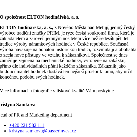
O společnost ELTON hodinářská, a. s.
ELTON hodinářská, a. s.,
z Nového Města nad Metují, jediný český
výrobce tradiční značky PRIM, je ryze česká soukromá firma, která je
zakladatelem a zároveň jediným nositelem více než šedesáti pěti let
tradice výroby náramkových hodinek v České republice. Současná
výroba navazuje na bohatou historickou tradici, rozvinula ji a obohatila
o zcela nové přístupy ve vztahu k zákazníkovi. Společnost se dnes
zaměřuje zejména na mechanické hodinky, vyrobené na zakázku,
přímo dle individuálních přání každého zákazníka. Zákazník jako
budoucí majitel hodinek dostává ten nejširší prostor k tomu, aby určil
konečnou podobu svých hodinek.
Více informací a fotografie v tiskové kvalitě Vám poskytne
ristýna Samková
ead of PR and Marketing department
+420 221 582 111
kristyna.samkova@passerinvest.cz