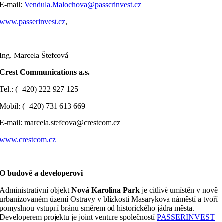
E-mail:
Vendula.Malochova@passerinvest.cz
www.passerinvest.cz
,
Ing. Marcela Štefcová
Crest Communications a.s.
Tel.: (+420) 222 927 125
Mobil: (+420) 731 613 669
E-mail: marcela.stefcova@crestcom.cz
www.crestcom.cz
O budově a developerovi
Administrativní objekt
Nová Karolina Park
je citlivě umístěn v nově
urbanizovaném území Ostravy v blízkosti Masarykova náměstí a tvoří
pomyslnou vstupní bránu směrem od historického jádra města.
Developerem projektu je joint venture společností
PASSERINVEST