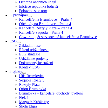
Ochrana osobních údajů
Iniciace republika bohatší
Pobavme se o tom
K pronájmu
Kanceláře na Brumlovce – Praha 4
Obchody na Brumlovce – Praha 4
Kanceláře Roztyly Plaza – Praha 4
Kanceláře Sequoia – Praha 4
Coworking & servisované kanceláře na Brumlovce
ESG
Základní mise
Řízení udržitelnosti
ESG strategie
Udržitelné projekty
Dokumenty ke stažení
Kontakt ESG
Projekty
Hila Brumlovka
Sequoia Roztyly
Roztyly Plaza
Orion Brumlovka
Brumlovka – kanceláře, obchody, bydlení
Fleksi
Magazín Krčák žije
Škola Elijáš