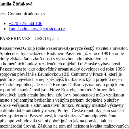
amila Žitňáková
rest Communications a.s.
+420 725 544 106
kamila.zitnakova@crestcom.cz
PASSERINVEST GROUP, a. s.
Passerinvest Group (dále Passerinvest) je ryze český stavitel a investor.
Společnost byla založena Radimem Passerem již v roce 1991 a od té
doby získala řadu zkušeností s výstavbou administrativních
a komerčních budov, rezidenčních objektů i občanské vybavenosti.
Passerinvest je jako odpovědný urbanistický developer od roku 1998
spojován převážně s Brumlovkou (BB Centrum) v Praze 4, která je
jedním z největších a nejúspěšnějších urbanistických projektů nejen
v České republice, ale v celé Evropě. Dalším významným projektem
v portfoliu společnosti jsou Nové Roztyly, konkrétně brownfield
bývalých jatek areálu Interlov, kde by v budoucnosti mělo vzniknout
místo s příjemným bydlením s velkým parkem, doplněné o služby
široké veřejnosti a administrativní funkci. Principy městské výstavby
a dlouhodobě udržitelný rozvoj Prahy i České republiky jsou součástí
vize společnosti Passerinvest, která si díky svému odpovědnému
přístupu vybudovala velmi dobré jméno jak na domácí, tak na
mezinárodní úrovni. Zásluhu na tom má nejenom kvalita realizovaných