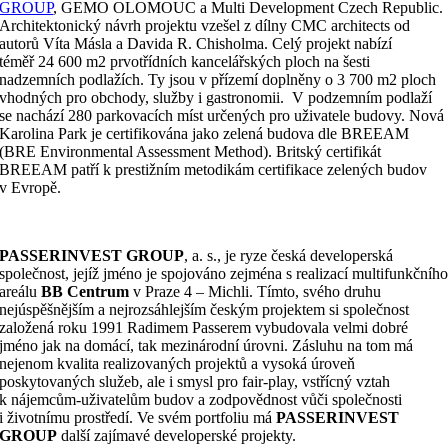
GROUP
, GEMO OLOMOUC a Multi Development Czech Republic.
Architektonický návrh projektu vzešel z dílny CMC architects od
autorů Víta Másla a Davida R. Chisholma. Celý projekt
nabízí
téměř 24 600 m2 prvotřídních kancelářských ploch na šesti
nadzemních podlažích. Ty jsou v přízemí doplněny o 3 700 m2 ploch
vhodných pro obchody, služby i gastronomii. V podzemním podlaží
se nachází 280 parkovacích míst určených pro uživatele budovy. Nová
Karolina Park je certifikována jako zelená budova dle BREEAM
(BRE Environmental Assessment Method). Britský certifikát
BREEAM patří k prestižním metodikám certifikace zelených budov
v Evropě.
PASSERINVEST GROUP
, a. s., je ryze česká developerská
společnost, jejíž jméno je spojováno zejména s realizací multifunkčníh
areálu
BB Centrum
v Praze 4 – Michli. Tímto, svého druhu
nejúspěšnějším a nejrozsáhlejším českým projektem si společnost
založená roku 1991 Radimem Passerem vybudovala velmi dobré
jméno jak na domácí, tak mezinárodní úrovni. Zásluhu na tom má
nejenom kvalita realizovaných projektů a vysoká úroveň
poskytovaných služeb, ale i smysl pro fair-play, vstřícný vztah
k nájemcům-uživatelům budov a zodpovědnost vůči společnosti
i životnímu prostředí. Ve svém portfoliu má
PASSERINVEST
GROUP
další zajímavé developerské projekty.