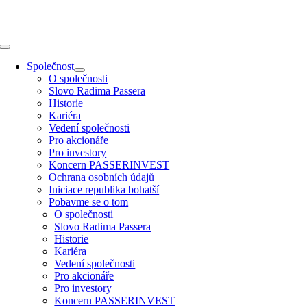
Přeskočit
na
obsah
Toggle
Navigation
Společnost
O společnosti
Slovo Radima Passera
Historie
Kariéra
Vedení společnosti
Pro akcionáře
Pro investory
Koncern PASSERINVEST
Ochrana osobních údajů
Iniciace republika bohatší
Pobavme se o tom
O společnosti
Slovo Radima Passera
Historie
Kariéra
Vedení společnosti
Pro akcionáře
Pro investory
Koncern PASSERINVEST