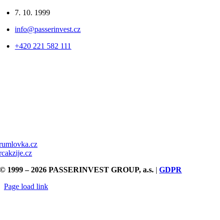
7. 10. 1999
info@passerinvest.cz
+420 221 582 111
rumlovka.cz
rcakzije.cz
© 1999 – 2026 PASSERINVEST GROUP, a.s.
|
GDPR
Page load link
Přejít
nahoru