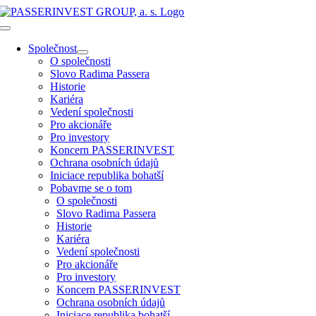
Přeskočit
na
Toggle
obsah
Navigation
Společnost
O společnosti
Slovo Radima Passera
Historie
Kariéra
Vedení společnosti
Pro akcionáře
Pro investory
Koncern PASSERINVEST
Ochrana osobních údajů
Iniciace republika bohatší
Pobavme se o tom
O společnosti
Slovo Radima Passera
Historie
Kariéra
Vedení společnosti
Pro akcionáře
Pro investory
Koncern PASSERINVEST
Ochrana osobních údajů
Iniciace republika bohatší