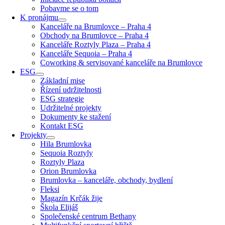
Pobavme se o tom
K pronájmu
Kanceláře na Brumlovce – Praha 4
Obchody na Brumlovce – Praha 4
Kanceláře Roztyly Plaza – Praha 4
Kanceláře Sequoia – Praha 4
Coworking & servisované kanceláře na Brumlovce
ESG
Základní mise
Řízení udržitelnosti
ESG strategie
Udržitelné projekty
Dokumenty ke stažení
Kontakt ESG
Projekty
Hila Brumlovka
Sequoia Roztyly
Roztyly Plaza
Orion Brumlovka
Brumlovka – kanceláře, obchody, bydlení
Fleksi
Magazín Krčák žije
Škola Elijáš
Společenské centrum Bethany