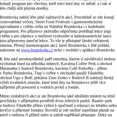
bohatý program pro všechny, kteří tráví letní dny ve městě, a i tak si
léto chtějí užít plnými doušky.
Brumlovka nabízí léto plné zajímavých akcí. Pravidelně se zde konají
cestovatelské večery, Street Food Festivaly s gastronomickými
specialitami z celého světa na Náměstí Brumlovka i s hudebním
programem. Pro příznivce aktivního odpočinku probíhají lekce jógy
i běhu a pro zájemce o možnost vyzkoušet si latinskoamerické tance
jsou připraveny taneční lekce. To vše je přístupné široké veřejnosti
zdarma. Přesný harmonogram akcí, které Brumlovka v létě pořádá,
naleznete na
www.brumlovka.cz
nebo v mobilní v aplikaci Brumlovka
K létu také neodmyslitelně patří zmrzlina, kterou si návštěvníci mohou
vychutnat hned na několika místech. Kavárna Coffee Perk a obchod
Maranatha v budově Brumlovka, kavárna Café Parkofka – přímo
v Parku Brumlovka, Tlap´s coffee v obchodní pasáži Filadelfie,
obchod Ugo v Betě, pekárna Zrno Zrnko v Budově B nabízejí široký
výběr kvalitních zmrzlin, které letní dny na Brumlovce ještě více
zpříjemní při posezení u vodních prvků a fontán.
Mimo zmíněných akcí je ale Brumlovka také ideálním místem na letní
procházky v příjemném prostředí dvou zelených parků. Baarův park
u budovy Filadelfie přímo vybízí k spočinutí a relaxaci na lehátku nebo
lavičce u příjemné fontány. Rovněž je zde možné uspořádat piknik na
trávě s rodinou či přáteli nebo si zahrát například pétanque. Deky na