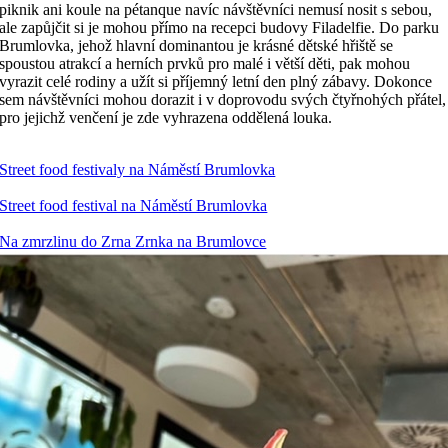
piknik ani koule na pétanque navíc návštěvníci nemusí nosit s sebou,
ale zapůjčit si je mohou přímo na recepci budovy Filadelfie. Do parku
Brumlovka, jehož hlavní dominantou je krásné dětské hřiště se
spoustou atrakcí a herních prvků pro malé i větší děti, pak mohou
vyrazit celé rodiny a užít si příjemný letní den plný zábavy. Dokonce
sem návštěvníci mohou dorazit i v doprovodu svých čtyřnohých přátel,
pro jejichž venčení je zde vyhrazena oddělená louka.
Street food festivaly na Náměstí Brumlovka
Street food festival na Náměstí Brumlovka
Na zmrzlinu do Zrna Zrnka na Brumlovce