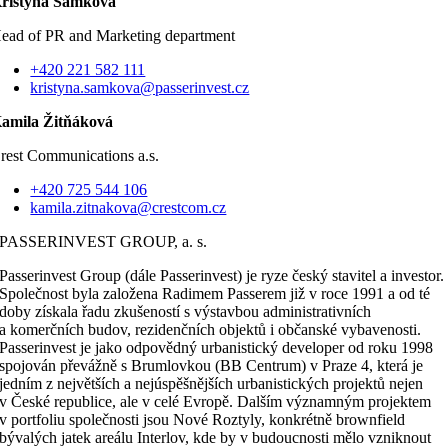
ristýna Samková
ead of PR and Marketing department
+420 221 582 111
kristyna.samkova@passerinvest.cz
amila Žitňáková
rest Communications a.s.
+420 725 544 106
kamila.zitnakova@crestcom.cz
PASSERINVEST GROUP, a. s.
Passerinvest Group (dále Passerinvest) je ryze český stavitel a investor.
Společnost byla založena Radimem Passerem již v roce 1991 a od té
doby získala řadu zkušeností s výstavbou administrativních
a komerčních budov, rezidenčních objektů i občanské vybavenosti.
Passerinvest je jako odpovědný urbanistický developer od roku 1998
spojován převážně s Brumlovkou (BB Centrum) v Praze 4, která je
jedním z největších a nejúspěšnějších urbanistických projektů nejen
v České republice, ale v celé Evropě. Dalším významným projektem
v portfoliu společnosti jsou Nové Roztyly, konkrétně brownfield
bývalých jatek areálu Interlov, kde by v budoucnosti mělo vzniknout