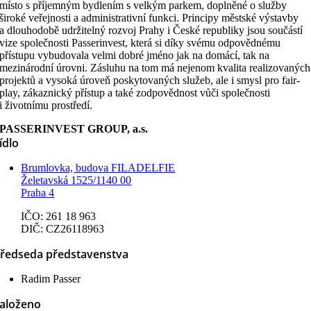
místo s příjemným bydlením s velkým parkem, doplněné o služby
široké veřejnosti a administrativní funkci. Principy městské výstavby
a dlouhodobě udržitelný rozvoj Prahy i České republiky jsou součástí
vize společnosti Passerinvest, která si díky svému odpovědnému
přístupu vybudovala velmi dobré jméno jak na domácí, tak na
mezinárodní úrovni. Zásluhu na tom má nejenom kvalita realizovaných
projektů a vysoká úroveň poskytovaných služeb, ale i smysl pro fair-
play, zákaznický přístup a také zodpovědnost vůči společnosti
i životnímu prostředí.
PASSERINVEST GROUP, a.s.
ídlo
Brumlovka, budova FILADELFIE
Želetavská 1525/1140 00
Praha 4
IČO: 261 18 963
DIČ: CZ26118963
ředseda představenstva
Radim Passer
aloženo