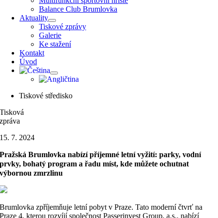
Multifunkční sportovní hřiště
Balance Club Brumlovka
Aktuality
Tiskové zprávy
Galerie
Ke stažení
Kontakt
Úvod
Tiskové středisko
Tisková
zpráva
15. 7. 2024
Pražská Brumlovka nabízí příjemné letní vyžití: parky, vodní
prvky, bohatý program a řadu míst, kde můžete ochutnat
výbornou zmrzlinu
Brumlovka zpříjemňuje letní pobyt v Praze. Tato moderní čtvrť na
Praze 4, kterou rozvíjí společnost Passerinvest Group, a.s., nabízí