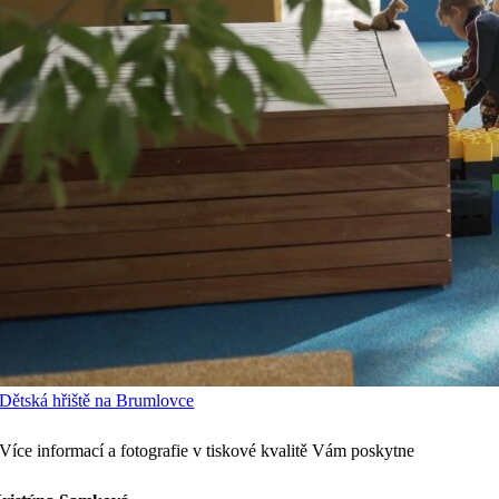
Dětská hřiště na Brumlovce
Více informací a fotografie v tiskové kvalitě Vám poskytne