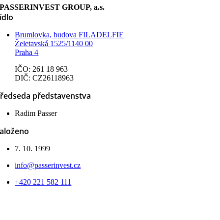
výplatě
PASSERINVEST GROUP, a.s.
úrokového
ídlo
výnosu
PST
Brumlovka, budova FILADELFIE
5.25/
Želetavská 1525/1140 00
2023
Praha 4
IČO: 261 18 963
DIČ: CZ26118963
ředseda představenstva
Radim Passer
aloženo
7. 10. 1999
info@passerinvest.cz
+420 221 582 111