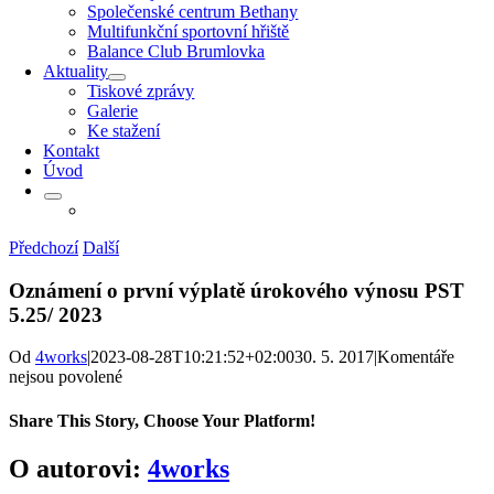
Společenské centrum Bethany
Multifunkční sportovní hřiště
Balance Club Brumlovka
Aktuality
Tiskové zprávy
Galerie
Ke stažení
Kontakt
Úvod
Předchozí
Další
Oznámení o první výplatě úrokového výnosu PST
5.25/ 2023
Od
4works
|
2023-08-28T10:21:52+02:00
30. 5. 2017
|
Komentáře
u
nejsou povolené
textu
s
Share This Story, Choose Your Platform!
názvem
Oznámení
Facebook
X
Reddit
LinkedIn
WhatsApp
Telegram
Tumblr
Pinterest
Vk
Xing
E-
O autorovi:
4works
o první
mail