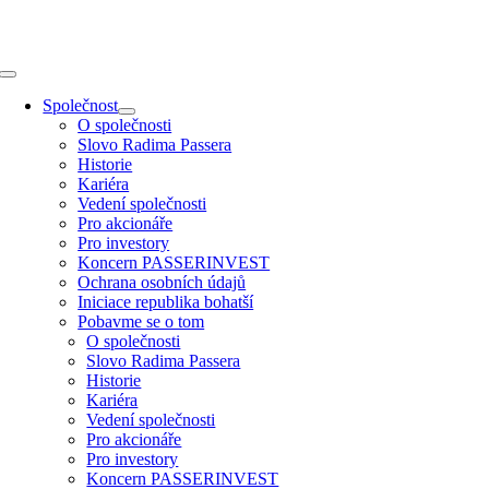
Přeskočit
na
obsah
Toggle
Navigation
Společnost
O společnosti
Slovo Radima Passera
Historie
Kariéra
Vedení společnosti
Pro akcionáře
Pro investory
Koncern PASSERINVEST
Ochrana osobních údajů
Iniciace republika bohatší
Pobavme se o tom
O společnosti
Slovo Radima Passera
Historie
Kariéra
Vedení společnosti
Pro akcionáře
Pro investory
Koncern PASSERINVEST