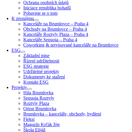
Ochrana osobních údajů
Iniciace republika bohatší
Pobavme se o tom
K pronájmu
Kanceláře na Brumlovce – Praha 4
Obchody na Brumlovce – Praha 4
Kanceláře Roztyly Plaza – Praha 4
Kanceláře Sequoia – Praha 4
Coworking & servisované kanceláře na Brumlovce
ESG
Základní mise
Řízení udržitelnosti
ESG strategie
Udržitelné projekty
Dokumenty ke stažení
Kontakt ESG
Projekty
Hila Brumlovka
Sequoia Roztyly
Roztyly Plaza
Orion Brumlovka
Brumlovka – kanceláře, obchody, bydlení
Fleksi
Magazín Krčák žije
Škola Elijáš