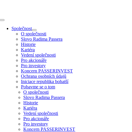
Přeskočit
na
obsah
Toggle
Navigation
Společnost
O společnosti
Slovo Radima Passera
Historie
Kariéra
Vedení společnosti
Pro akcionáře
Pro investory
Koncern PASSERINVEST
Ochrana osobních údajů
Iniciace republika bohatší
Pobavme se o tom
O společnosti
Slovo Radima Passera
Historie
Kariéra
Vedení společnosti
Pro akcionáře
Pro investory
Koncern PASSERINVEST