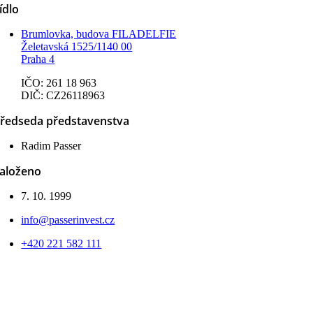
ídlo
Brumlovka, budova FILADELFIE
Želetavská 1525/1140 00
Praha 4
IČO: 261 18 963
DIČ: CZ26118963
ředseda představenstva
Radim Passer
aloženo
7. 10. 1999
info@passerinvest.cz
+420 221 582 111