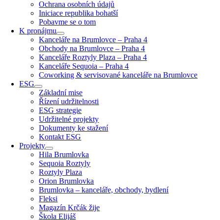
Ochrana osobních údajů
Iniciace republika bohatší
Pobavme se o tom
K pronájmu
Kanceláře na Brumlovce – Praha 4
Obchody na Brumlovce – Praha 4
Kanceláře Roztyly Plaza – Praha 4
Kanceláře Sequoia – Praha 4
Coworking & servisované kanceláře na Brumlovce
ESG
Základní mise
Řízení udržitelnosti
ESG strategie
Udržitelné projekty
Dokumenty ke stažení
Kontakt ESG
Projekty
Hila Brumlovka
Sequoia Roztyly
Roztyly Plaza
Orion Brumlovka
Brumlovka – kanceláře, obchody, bydlení
Fleksi
Magazín Krčák žije
Škola Elijáš