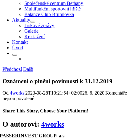
Společenské centrum Bethany
Multifunkční sportovní hřiště
Balance Club Brumlovka
Aktuality
Tiskové zprávy
Galerie
Ke stažení
Kontakt
Úvod
Předchozí
Další
Oznámení o plnění povinností k 31.12.2019
Od
4works
|
2023-08-28T10:21:54+02:00
26. 6. 2020
|
Komentáře
u
nejsou povolené
textu
s
Share This Story, Choose Your Platform!
názvem
Oznámení
Facebook
X
Reddit
LinkedIn
WhatsApp
Telegram
Tumblr
Pinterest
Vk
Xing
E-
O autorovi:
4works
o plnění
mail
povinností
PASSERINVEST GROUP, a.s.
k 31.12.2019