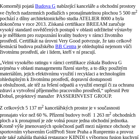
Komorněji pojatá
Budova G
nabízející kanceláře a obchodní prostory
2
ve čtyřech nadzemních podlažích s pronajímatelnou plochou 5 500 m
pochází z dílny architektonického studia ATELIER 8000 a byla
dokončena v roce 2013. Získaná certifikace BREEAM zaručuje
vysoký standard osvědčených postupů v oblasti udržitelné výstavby
a je měřítkem pro rozpoznání kvality budovy v rámci životního
prostředí. Certifikát na úrovni Very Good potvrzuje, že tato celkově
šestnáctá budova pražského
BB Centra
je ohleduplná nejenom vůči
životnímu prostředí, ale i lidem, kteří v ní pracují.
„Velmi vysokého ratingu v rámci certifikace získala Budova G
zejména v oblasti managementu řízení stavby, a to díky použitým
materiálům, jejich efektivnímu využití i recyklaci a technologiím
ohleduplným k životnímu prostředí, dopravní dostupnosti
a obslužnosti, ale též za řešení odpadů a využití energií či za ochranu
zdraví a vytvoření příjemného pracovního prostředí,“ upřesnil Petr
Dobuš, projektový manažer PASSERINVEST GROUP.
2
Z celkových 5 137 m
kancelářských prostor je v současnosti
2
pronajato více než 60 %. Přízemí budovy tvoří 1 263 m
obchodních
ploch a k pronajmutí je zde volná pouze jedna obchodní jednotka.
Kromě výše jmenovaných společností patří mezi nájemce obchody se
sportovním vybavením GolfProfi Store Praha a Runpremio a provoz
zde také zahájila thajská restaurace KIINDI s výbornou fusion kuchyní