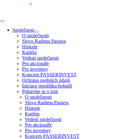
Přeskočit
na
obsah
Toggle
Navigation
Společnost
O společnosti
Slovo Radima Passera
Historie
Kariéra
Vedení společnosti
Pro akcionáře
Pro investory
Koncern PASSERINVEST
Ochrana osobních údajů
Iniciace republika bohatší
Pobavme se o tom
O společnosti
Slovo Radima Passera
Historie
Kariéra
Vedení společnosti
Pro akcionáře
Pro investory
Koncern PASSERINVEST