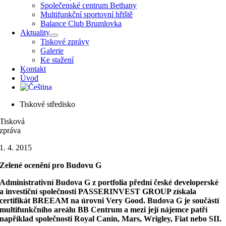
Společenské centrum Bethany
Multifunkční sportovní hřiště
Balance Club Brumlovka
Aktuality
Tiskové zprávy
Galerie
Ke stažení
Kontakt
Úvod
Tiskové středisko
Tisková
zpráva
1. 4. 2015
Zelené ocenění pro Budovu G
Administrativní Budova G z portfolia přední české developerské
a investiční společnosti PASSERINVEST GROUP získala
certifikát BREEAM na úrovni Very Good. Budova G je součástí
multifunkčního areálu BB Centrum a mezi její nájemce patří
například společnosti Royal Canin, Mars, Wrigley, Fiat nebo SII.