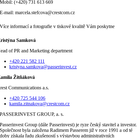
Mobil: (+420) 731 613 669
E-mail: marcela.stefcova@crestcom.cz
Více informací a fotografie v tiskové kvalitě Vám poskytne
ristýna Samková
ead of PR and Marketing department
+420 221 582 111
kristyna.samkova@passerinvest.cz
amila Žitňáková
rest Communications a.s.
+420 725 544 106
kamila.zitnakova@crestcom.cz
PASSERINVEST GROUP, a. s.
Passerinvest Group (dále Passerinvest) je ryze český stavitel a investor.
Společnost byla založena Radimem Passerem již v roce 1991 a od té
doby získala řadu zkušeností s výstavbou administrativních