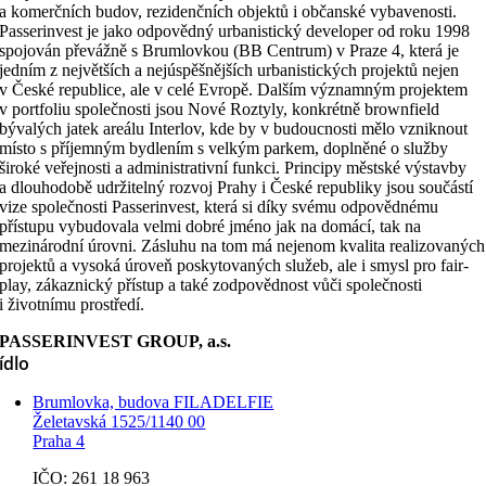
a komerčních budov, rezidenčních objektů i občanské vybavenosti.
Passerinvest je jako odpovědný urbanistický developer od roku 1998
spojován převážně s Brumlovkou (BB Centrum) v Praze 4, která je
jedním z největších a nejúspěšnějších urbanistických projektů nejen
v České republice, ale v celé Evropě. Dalším významným projektem
v portfoliu společnosti jsou Nové Roztyly, konkrétně brownfield
bývalých jatek areálu Interlov, kde by v budoucnosti mělo vzniknout
místo s příjemným bydlením s velkým parkem, doplněné o služby
široké veřejnosti a administrativní funkci. Principy městské výstavby
a dlouhodobě udržitelný rozvoj Prahy i České republiky jsou součástí
vize společnosti Passerinvest, která si díky svému odpovědnému
přístupu vybudovala velmi dobré jméno jak na domácí, tak na
mezinárodní úrovni. Zásluhu na tom má nejenom kvalita realizovaných
projektů a vysoká úroveň poskytovaných služeb, ale i smysl pro fair-
play, zákaznický přístup a také zodpovědnost vůči společnosti
i životnímu prostředí.
PASSERINVEST GROUP, a.s.
ídlo
Brumlovka, budova FILADELFIE
Želetavská 1525/1140 00
Praha 4
IČO: 261 18 963