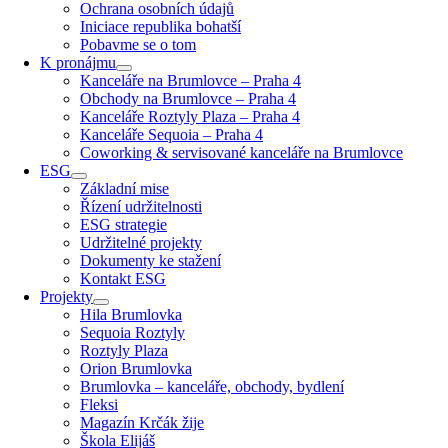
Ochrana osobních údajů
Iniciace republika bohatší
Pobavme se o tom
K pronájmu
Kanceláře na Brumlovce – Praha 4
Obchody na Brumlovce – Praha 4
Kanceláře Roztyly Plaza – Praha 4
Kanceláře Sequoia – Praha 4
Coworking & servisované kanceláře na Brumlovce
ESG
Základní mise
Řízení udržitelnosti
ESG strategie
Udržitelné projekty
Dokumenty ke stažení
Kontakt ESG
Projekty
Hila Brumlovka
Sequoia Roztyly
Roztyly Plaza
Orion Brumlovka
Brumlovka – kanceláře, obchody, bydlení
Fleksi
Magazín Krčák žije
Škola Elijáš