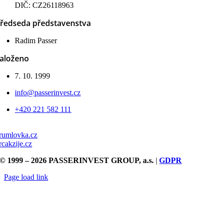
DIČ: CZ26118963
ředseda představenstva
Radim Passer
aloženo
7. 10. 1999
info@passerinvest.cz
+420 221 582 111
rumlovka.cz
rcakzije.cz
© 1999 – 2026 PASSERINVEST GROUP, a.s.
|
GDPR
Page load link
Přejít
nahoru