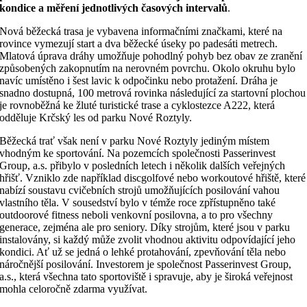
kondice a měření jednotlivých časových intervalů
.
Nová běžecká trasa je vybavena informačními značkami, které na
rovince vymezují start a dva běžecké úseky po padesáti metrech.
Mlatová úprava dráhy umožňuje pohodlný pohyb bez obav ze zranění
způsobených zakopnutím na nerovném povrchu. Okolo okruhu bylo
navíc umístěno i šest lavic k odpočinku nebo protažení. Dráha je
snadno dostupná, 100 metrová rovinka následující za startovní plochou
je rovnoběžná ke žluté turistické trase a cyklostezce A222, která
odděluje Krčský les od parku Nové Roztyly.
Běžecká trať však není v parku Nové Roztyly jediným místem
vhodným ke sportování. Na pozemcích společnosti Passerinvest
Group, a.s. přibylo v posledních letech i několik dalších veřejných
hřišť. Vzniklo zde například discgolfové nebo workoutové hřiště, které
nabízí soustavu cvičebních strojů umožňujících posilování vahou
vlastního těla. V sousedství bylo v témže roce zpřístupněno také
outdoorové fitness neboli venkovní posilovna, a to pro všechny
generace, zejména ale pro seniory. Díky strojům, které jsou v parku
instalovány, si každý může zvolit vhodnou aktivitu odpovídající jeho
kondici. Ať už se jedná o lehké protahování, zpevňování těla nebo
náročnější posilování. Investorem je společnost Passerinvest Group,
a.s., která všechna tato sportoviště i spravuje, aby je široká veřejnost
mohla celoročně zdarma využívat.