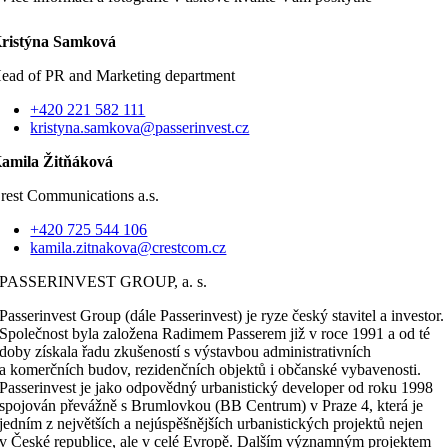
ristýna Samková
ead of PR and Marketing department
+420 221 582 111
kristyna.samkova@passerinvest.cz
amila Žitňáková
rest Communications a.s.
+420 725 544 106
kamila.zitnakova@crestcom.cz
PASSERINVEST GROUP, a. s.
Passerinvest Group (dále Passerinvest) je ryze český stavitel a investor.
Společnost byla založena Radimem Passerem již v roce 1991 a od té
doby získala řadu zkušeností s výstavbou administrativních
a komerčních budov, rezidenčních objektů i občanské vybavenosti.
Passerinvest je jako odpovědný urbanistický developer od roku 1998
spojován převážně s Brumlovkou (BB Centrum) v Praze 4, která je
jedním z největších a nejúspěšnějších urbanistických projektů nejen
v České republice, ale v celé Evropě. Dalším významným projektem