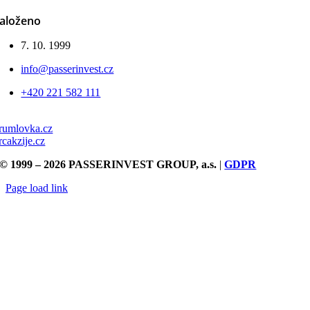
aloženo
7. 10. 1999
info@passerinvest.cz
+420 221 582 111
rumlovka.cz
rcakzije.cz
© 1999 – 2026 PASSERINVEST GROUP, a.s.
|
GDPR
Page load link
Přejít
nahoru