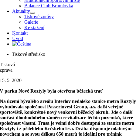
Multifunkční sportovní hřiště
Balance Club Brumlovka
Aktuality
Tiskové zprávy
Galerie
Ke stažení
Kontakt
Úvod
Tiskové středisko
Tisková
zpráva
15. 5. 2020
V parku Nové Roztyly byla otevřena běžecká trať
Na území bývalého areálu Interlov nedaleko stanice metra Roztyl
vybudovala společnost Passerinvest Group, a.s. další veřejné
sportoviště, konkrétně nový venkovní běžecký okruh. Jde o další
součást dlouhodobého záměru revitalizace těchto pozemků, které
společnost vlastní. Trasa je velmi dobře dostupná ze stanice metra
Roztyly i z přilehlého Krčského lesa. Dráha disponuje mlatovým
povrchem a se svou délkou 650 metrů je ideální pro trénink