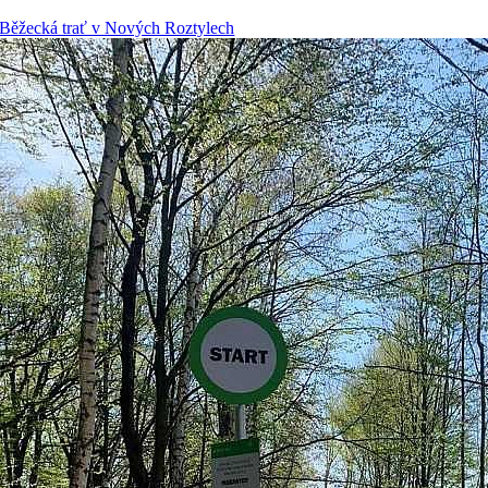
Běžecká trať v Nových Roztylech