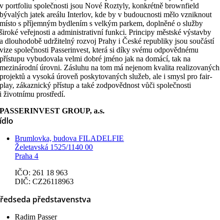
v portfoliu společnosti jsou Nové Roztyly, konkrétně brownfield
bývalých jatek areálu Interlov, kde by v budoucnosti mělo vzniknout
místo s příjemným bydlením s velkým parkem, doplněné o služby
široké veřejnosti a administrativní funkci. Principy městské výstavby
a dlouhodobě udržitelný rozvoj Prahy i České republiky jsou součástí
vize společnosti Passerinvest, která si díky svému odpovědnému
přístupu vybudovala velmi dobré jméno jak na domácí, tak na
mezinárodní úrovni. Zásluhu na tom má nejenom kvalita realizovaných
projektů a vysoká úroveň poskytovaných služeb, ale i smysl pro fair-
play, zákaznický přístup a také zodpovědnost vůči společnosti
i životnímu prostředí.
PASSERINVEST GROUP, a.s.
ídlo
Brumlovka, budova FILADELFIE
Želetavská 1525/1140 00
Praha 4
IČO: 261 18 963
DIČ: CZ26118963
ředseda představenstva
Radim Passer