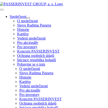
Přeskočit
na
Toggle
obsah
Navigation
Společnost
O společnosti
Slovo Radima Passera
Historie
Kariéra
Vedení společnosti
Pro akcionáře
Pro investory
Koncern PASSERINVEST
Ochrana osobních údajů
Iniciace republika bohatší
Pobavme se o tom
O společnosti
Slovo Radima Passera
Historie
Kariéra
Vedení společnosti
Pro akcionáře
Pro investory
Koncern PASSERINVEST
Ochrana osobních údajů
Iniciace republika bohatší