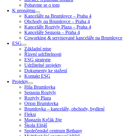
Pobavme se o tom
K pronájmu
Kanceláře na Brumlovce – Praha 4
Obchody na Brumlovce – Praha 4
Kanceláře Roztyly Plaza – Praha 4
Kanceláře Sequoia – Praha 4
Coworking & servisované kanceláře na Brumlovce
ESG
Základní mise
Řízení udržitelnosti
ESG strategie
Udržitelné projekty
Dokumenty ke stažení
Kontakt ESG
Projekty
Hila Brumlovka
Sequoia Roztyly
Roztyly Plaza
Orion Brumlovka
Brumlovka – kanceláře, obchody, bydlení
Fleksi
Magazín Krčák žije
Škola Elijáš
Společenské centrum Bethany