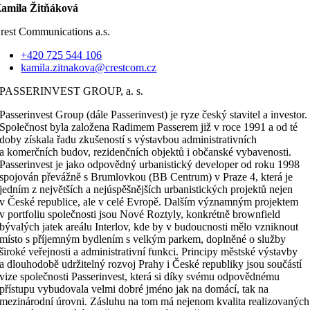
amila Žitňáková
rest Communications a.s.
+420 725 544 106
kamila.zitnakova@crestcom.cz
PASSERINVEST GROUP, a. s.
Passerinvest Group (dále Passerinvest) je ryze český stavitel a investor.
Společnost byla založena Radimem Passerem již v roce 1991 a od té
doby získala řadu zkušeností s výstavbou administrativních
a komerčních budov, rezidenčních objektů i občanské vybavenosti.
Passerinvest je jako odpovědný urbanistický developer od roku 1998
spojován převážně s Brumlovkou (BB Centrum) v Praze 4, která je
jedním z největších a nejúspěšnějších urbanistických projektů nejen
v České republice, ale v celé Evropě. Dalším významným projektem
v portfoliu společnosti jsou Nové Roztyly, konkrétně brownfield
bývalých jatek areálu Interlov, kde by v budoucnosti mělo vzniknout
místo s příjemným bydlením s velkým parkem, doplněné o služby
široké veřejnosti a administrativní funkci. Principy městské výstavby
a dlouhodobě udržitelný rozvoj Prahy i České republiky jsou součástí
vize společnosti Passerinvest, která si díky svému odpovědnému
přístupu vybudovala velmi dobré jméno jak na domácí, tak na
mezinárodní úrovni. Zásluhu na tom má nejenom kvalita realizovaných