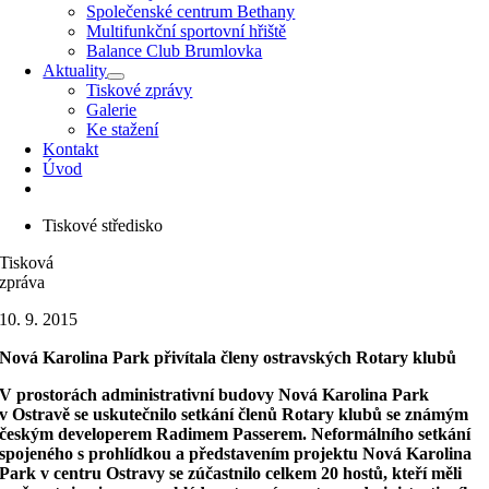
Společenské centrum Bethany
Multifunkční sportovní hřiště
Balance Club Brumlovka
Aktuality
Tiskové zprávy
Galerie
Ke stažení
Kontakt
Úvod
Tiskové středisko
Tisková
zpráva
10. 9. 2015
Nová Karolina Park přivítala členy ostravských Rotary klubů
V prostorách administrativní budovy Nová Karolina Park
v Ostravě se uskutečnilo setkání členů Rotary klubů se známým
českým developerem Radimem Passerem. Neformálního setkání
spojeného s prohlídkou a představením projektu Nová Karolina
Park v centru Ostravy se zúčastnilo celkem 20 hostů, kteří měli