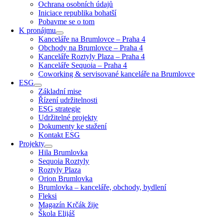
Ochrana osobních údajů
Iniciace republika bohatší
Pobavme se o tom
K pronájmu
Kanceláře na Brumlovce – Praha 4
Obchody na Brumlovce – Praha 4
Kanceláře Roztyly Plaza – Praha 4
Kanceláře Sequoia – Praha 4
Coworking & servisované kanceláře na Brumlovce
ESG
Základní mise
Řízení udržitelnosti
ESG strategie
Udržitelné projekty
Dokumenty ke stažení
Kontakt ESG
Projekty
Hila Brumlovka
Sequoia Roztyly
Roztyly Plaza
Orion Brumlovka
Brumlovka – kanceláře, obchody, bydlení
Fleksi
Magazín Krčák žije
Škola Elijáš