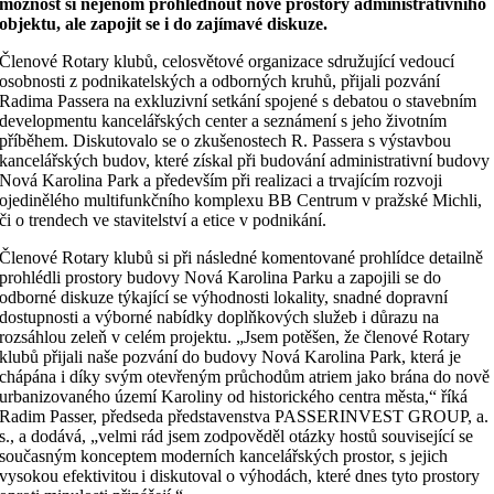
možnost si nejenom prohlédnout nové prostory administrativního
objektu, ale zapojit se i do zajímavé diskuze.
Členové Rotary klubů, celosvětové organizace sdružující vedoucí
osobnosti z podnikatelských a odborných kruhů, přijali pozvání
Radima Passera na exkluzivní setkání spojené s debatou o stavebním
developmentu kancelářských center a seznámení s jeho životním
příběhem. Diskutovalo se o zkušenostech R. Passera s výstavbou
kancelářských budov, které získal při budování administrativní budovy
Nová Karolina Park a především při realizaci a trvajícím rozvoji
ojedinělého multifunkčního komplexu BB Centrum v pražské Michli,
či o trendech ve stavitelství a etice v podnikání.
Členové Rotary klubů si při následné komentované prohlídce detailně
prohlédli prostory budovy Nová Karolina Parku a zapojili se do
odborné diskuze týkající se výhodnosti lokality, snadné dopravní
dostupnosti a výborné nabídky doplňkových služeb i důrazu na
rozsáhlou zeleň v celém projektu. „Jsem potěšen, že členové Rotary
klubů přijali naše pozvání do budovy Nová Karolina Park, která je
chápána i díky svým otevřeným průchodům atriem jako brána do nově
urbanizovaného území Karoliny od historického centra města,“ říká
Radim Passer, předseda představenstva PASSERINVEST GROUP, a.
s., a dodává, „velmi rád jsem zodpověděl otázky hostů související se
současným konceptem moderních kancelářských prostor, s jejich
vysokou efektivitou i diskutoval o výhodách, které dnes tyto prostory