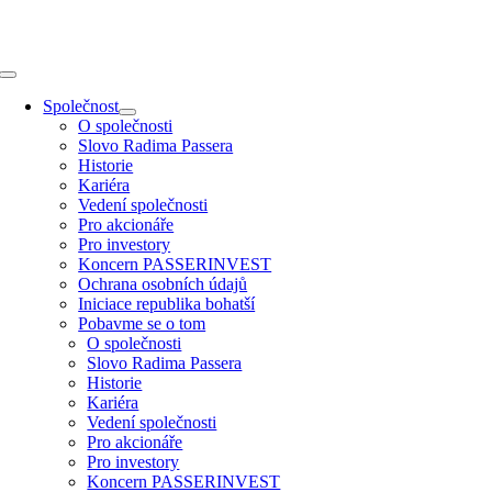
Přeskočit
na
obsah
Toggle
Navigation
Společnost
O společnosti
Slovo Radima Passera
Historie
Kariéra
Vedení společnosti
Pro akcionáře
Pro investory
Koncern PASSERINVEST
Ochrana osobních údajů
Iniciace republika bohatší
Pobavme se o tom
O společnosti
Slovo Radima Passera
Historie
Kariéra
Vedení společnosti
Pro akcionáře
Pro investory
Koncern PASSERINVEST