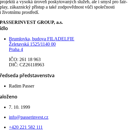
projektů a vysoká úroveň poskytovaných služeb, ale i smysl pro fair-
play, zákaznický přístup a také zodpovědnost vůči společnosti
i životnímu prostředí.
PASSERINVEST GROUP, a.s.
ídlo
Brumlovka, budova FILADELFIE
Želetavská 1525/1140 00
Praha 4
IČO: 261 18 963
DIČ: CZ26118963
ředseda představenstva
Radim Passer
aloženo
7. 10. 1999
info@passerinvest.cz
+420 221 582 111