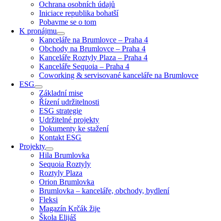
Ochrana osobních údajů
Iniciace republika bohatší
Pobavme se o tom
K pronájmu
Kanceláře na Brumlovce – Praha 4
Obchody na Brumlovce – Praha 4
Kanceláře Roztyly Plaza – Praha 4
Kanceláře Sequoia – Praha 4
Coworking & servisované kanceláře na Brumlovce
ESG
Základní mise
Řízení udržitelnosti
ESG strategie
Udržitelné projekty
Dokumenty ke stažení
Kontakt ESG
Projekty
Hila Brumlovka
Sequoia Roztyly
Roztyly Plaza
Orion Brumlovka
Brumlovka – kanceláře, obchody, bydlení
Fleksi
Magazín Krčák žije
Škola Elijáš