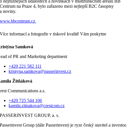
o nejrůznějších událostech a novinkách v multifunkčním areálu BB
Centrum na Praze 4, bylo zařazeno mezi nejlepší B2C časopisy
a noviny.
www.bbcentrum.cz
Více informací a fotografie v tiskové kvalitě Vám poskytne
ristýna Samková
ead of PR and Marketing department
+420 221 582 111
kristyna.samkova@passerinvest.cz
amila Žitňáková
rest Communications a.s.
+420 725 544 106
kamila.zitnakova@crestcom.cz
PASSERINVEST GROUP, a. s.
Passerinvest Group (dále Passerinvest) je ryze český stavitel a investor.