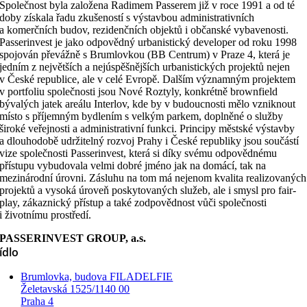
Společnost byla založena Radimem Passerem již v roce 1991 a od té
doby získala řadu zkušeností s výstavbou administrativních
a komerčních budov, rezidenčních objektů i občanské vybavenosti.
Passerinvest je jako odpovědný urbanistický developer od roku 1998
spojován převážně s Brumlovkou (BB Centrum) v Praze 4, která je
jedním z největších a nejúspěšnějších urbanistických projektů nejen
v České republice, ale v celé Evropě. Dalším významným projektem
v portfoliu společnosti jsou Nové Roztyly, konkrétně brownfield
bývalých jatek areálu Interlov, kde by v budoucnosti mělo vzniknout
místo s příjemným bydlením s velkým parkem, doplněné o služby
široké veřejnosti a administrativní funkci. Principy městské výstavby
a dlouhodobě udržitelný rozvoj Prahy i České republiky jsou součástí
vize společnosti Passerinvest, která si díky svému odpovědnému
přístupu vybudovala velmi dobré jméno jak na domácí, tak na
mezinárodní úrovni. Zásluhu na tom má nejenom kvalita realizovaných
projektů a vysoká úroveň poskytovaných služeb, ale i smysl pro fair-
play, zákaznický přístup a také zodpovědnost vůči společnosti
i životnímu prostředí.
PASSERINVEST GROUP, a.s.
ídlo
Brumlovka, budova FILADELFIE
Želetavská 1525/1140 00
Praha 4