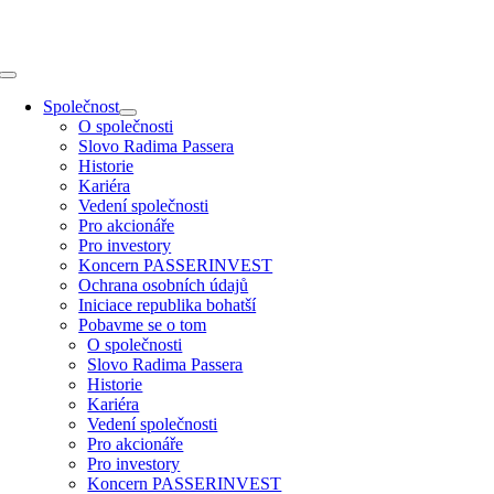
Přeskočit
na
obsah
Toggle
Navigation
Společnost
O společnosti
Slovo Radima Passera
Historie
Kariéra
Vedení společnosti
Pro akcionáře
Pro investory
Koncern PASSERINVEST
Ochrana osobních údajů
Iniciace republika bohatší
Pobavme se o tom
O společnosti
Slovo Radima Passera
Historie
Kariéra
Vedení společnosti
Pro akcionáře
Pro investory
Koncern PASSERINVEST