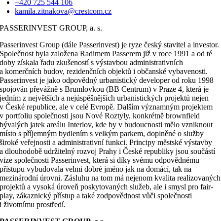
+420 725 544 106
kamila.zitnakova@crestcom.cz
PASSERINVEST GROUP, a. s.
Passerinvest Group (dále Passerinvest) je ryze český stavitel a investor.
Společnost byla založena Radimem Passerem již v roce 1991 a od té
doby získala řadu zkušeností s výstavbou administrativních
a komerčních budov, rezidenčních objektů i občanské vybavenosti.
Passerinvest je jako odpovědný urbanistický developer od roku 1998
spojován převážně s Brumlovkou (BB Centrum) v Praze 4, která je
jedním z největších a nejúspěšnějších urbanistických projektů nejen
v České republice, ale v celé Evropě. Dalším významným projektem
v portfoliu společnosti jsou Nové Roztyly, konkrétně brownfield
bývalých jatek areálu Interlov, kde by v budoucnosti mělo vzniknout
místo s příjemným bydlením s velkým parkem, doplněné o služby
široké veřejnosti a administrativní funkci. Principy městské výstavby
a dlouhodobě udržitelný rozvoj Prahy i České republiky jsou součástí
vize společnosti Passerinvest, která si díky svému odpovědnému
přístupu vybudovala velmi dobré jméno jak na domácí, tak na
mezinárodní úrovni. Zásluhu na tom má nejenom kvalita realizovaných
projektů a vysoká úroveň poskytovaných služeb, ale i smysl pro fair-
play, zákaznický přístup a také zodpovědnost vůči společnosti
i životnímu prostředí.