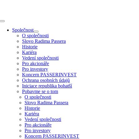
Přeskočit
na
obsah
Toggle
Navigation
Společnost
O společnosti
Slovo Radima Passera
Historie
Kariéra
Vedení společnosti
Pro akcionáře
Pro investory
Koncern PASSERINVEST
Ochrana osobních údajů
Iniciace republika bohatší
Pobavme se o tom
O společnosti
Slovo Radima Passera
Historie
Kariéra
Vedení společnosti
Pro akcionáře
Pro investory
Koncern PASSERINVEST