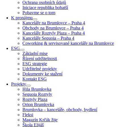
Ochrana osobních údajů
Iniciace republika bohatší
Pobavme se o tom
K pronájmu
Kanceláře na Brumlovce – Praha 4
Obchody na Brumlovce – Praha 4
Kanceláře Roztyly Plaza – Praha 4
Kanceláře Sequoia – Praha 4
Coworking & servisované kanceláře na Brumlovce
ESG
Základní mise
Řízení udržitelnosti
ESG strategie
Udržitelné projekty
Dokumenty ke stažení
Kontakt ESG
Projekty
Hila Brumlovka
Sequoia Roztyly
Roztyly Plaza
Orion Brumlovka
Brumlovka – kanceláře, obchody, bydlení
Fleksi
Magazín Krčák žije
Škola Elijáš