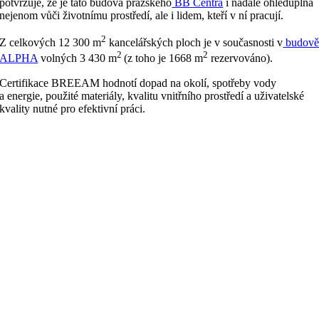
potvrzuje, že je tato budova pražského
BB Centra
i nadále ohleduplná
nejenom vůči životnímu prostředí, ale i lidem, kteří v ní pracují.
2
Z celkových 12 300 m
kancelářských ploch je v současnosti v
budov
2
2
ALPHA
volných 3 430 m
(z toho je 1668 m
rezervováno).
Certifikace BREEAM hodnotí dopad na okolí, spotřeby vody
a energie, použité materiály, kvalitu vnitřního prostředí a uživatelské
kvality nutné pro efektivní práci.