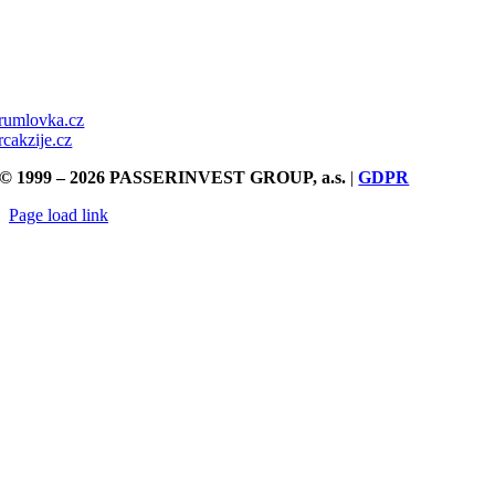
rumlovka.cz
rcakzije.cz
© 1999 – 2026 PASSERINVEST GROUP, a.s.
|
GDPR
Page load link
Přejít
nahoru