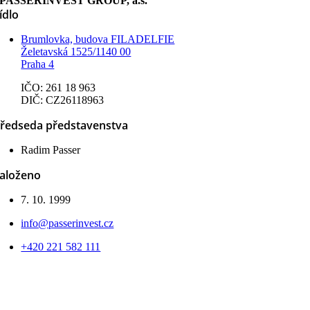
PASSERINVEST GROUP, a.s.
ídlo
Brumlovka, budova FILADELFIE
Želetavská 1525/1140 00
Praha 4
IČO: 261 18 963
DIČ: CZ26118963
ředseda představenstva
Radim Passer
aloženo
7. 10. 1999
info@passerinvest.cz
+420 221 582 111