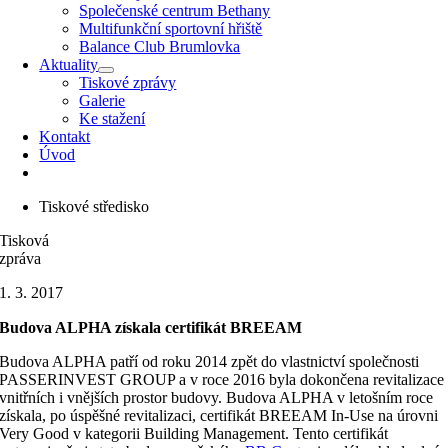
Společenské centrum Bethany
Multifunkční sportovní hřiště
Balance Club Brumlovka
Aktuality
Tiskové zprávy
Galerie
Ke stažení
Kontakt
Úvod
Tiskové středisko
Tisková
zpráva
1. 3. 2017
Budova ALPHA získala certifikát BREEAM
Budova ALPHA patří od roku 2014 zpět do vlastnictví společnosti
PASSERINVEST GROUP a v roce 2016 byla dokončena revitalizace
vnitřních i vnějších prostor budovy. Budova ALPHA v letošním roce
získala, po úspěšné revitalizaci, certifikát BREEAM In-Use na úrovni
Very Good v kategorii Building Management. Tento certifikát