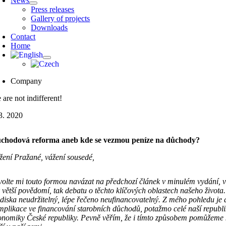
News
Press releases
Gallery of projects
Downloads
Contact
Home
Company
are not indifferent!
 3. 2020
chodová reforma aneb kde se vezmou peníze na důchody?
žení Pražané, vážení sousedé,
volte mi touto formou navázat na předchozí článek v minulém vydání, ve
k větší povědomí, tak debatu o těchto klíčových oblastech našeho živo
ediska neudržitelný, lépe řečeno neufinancovatelný. Z mého pohledu je a
mplikace ve financování starobních důchodů, potažmo celé naší republik
onomiky České republiky. Pevně věřím, že i tímto způsobem pomůžeme k 