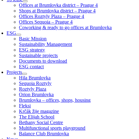
Offices at Brumlovka district – Prague 4
Shops at Brumlovka district – Prague 4
Offices Roztyly Plaza – Prague 4
Offices Sequoia – Prague 4
Coworking & ready to go offices at Brumlovka
ESG
Basic Mission
Sustainability Management
ESG strategy
Sustainable projects
Documents to download
ESG contact
Projects
Hila Brumlovka
Sequoia Roztyly
Roztyly Plaza
Orion Brumlovka
Brumlovka – offices, shops, housing
Fleksi
Krčák žije magazine
The Elijah School
Bethany Social Centre
Multifunctional sports playground
Balance Club Brumlovka