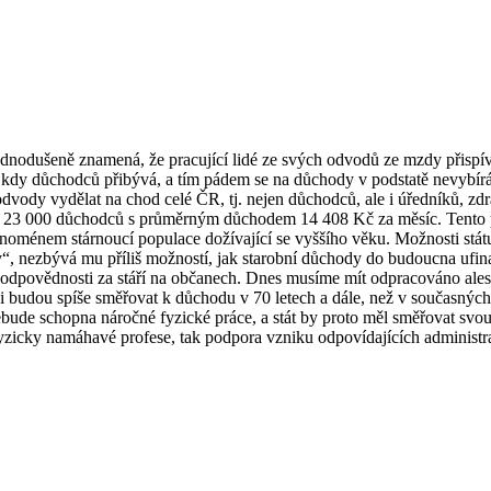
odušeně znamená, že pracující lidé ze svých odvodů ze mzdy přispívají
kdy důchodců přibývá, a tím pádem se na důchody v podstatě nevybírá,
ody vydělat na chod celé ČR, tj. nejen důchodců, ale i úředníků, zdra
23 000 důchodců s průměrným důchodem 14 408 Kč za měsíc. Tento po
enoménem stárnoucí populace dožívající se vyššího věku. Možnosti státu
dy“, nezbývá mu příliš možností, jak starobní důchody do budoucna ufin
 odpovědnosti za stáří na občanech. Dnes musíme mít odpracováno ale
níci budou spíše směřovat k důchodu v 70 letech a dále, než v současnýc
e nebude schopna náročné fyzické práce, a stát by proto měl směřovat s
fyzicky namáhavé profese, tak podpora vzniku odpovídajících administra