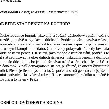
ří v naší zemi.
úctou Radim Passer, zakladatel Passerinvest Group
DE BERE STÁT PENÍZE NA DŮCHOD?
České republice funguje takzvaný průběžný důchodový systém, což zjedn
erozděluje právě na vyplácení důchodů. Problém ovšem nastává v čase, 
lionů občanů v soukromém sektoru musí svými příjmy, resp. daněmi a odv
ntru svými kompletními daňovými odvody pokrývají důchody bezmála 
bude dostatek peněz. ČR se tak, jako mnoho ostatních států, potýká s f
tít stát zadlužovat na úkor dalších generací „tisknutím peněz na důcho
stupu do důchodu nebo jednoduše dávat méně a přenechat alespoň část
ihlédneme-li k naší demografické situaci, je zřejmé, že dnešní čtyřicát
ndici. Přesto je třeba myslet na to, že početná starší generace nejspíš
ministrativních. Jak včasná rekvalifikace stárnoucích ročníků na méně 
zbytná, a to nejen v Praze.
SOBNÍ ODPOVĚDNOST A RODINA