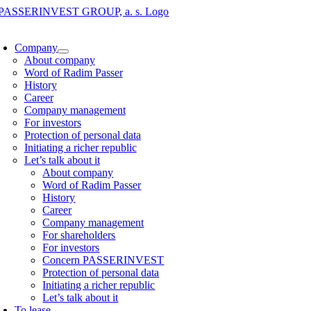
Skip
to
oggle
content
avigation
Company
About company
Word of Radim Passer
History
Career
Company management
For investors
Protection of personal data
Initiating a richer republic
Let’s talk about it
About company
Word of Radim Passer
History
Career
Company management
For shareholders
For investors
Concern PASSERINVEST
Protection of personal data
Initiating a richer republic
Let’s talk about it
To lease