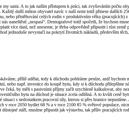
ale my sami. A to jak naším přístupem k práci, tak zvyšováním počtu ob
Každý další milion obyvatel navíc v naší zemi totiž přinese dalších 25
u, nebo přistěhování celých rodin v produktivním věku (pracujících) z
nás naneštěstí „nespasí“. Demografové totiž spočetli, že bychom musel
eplatit více daní, než uneseme, je třeba odpovědně připustit i růst země
hod jednoduše nevystačí na pokrytí životních nákladů, především těch, k
ískáváme, příliš udělat, tedy k důchodu pobíráme peníze, aniž bychom 
otní, nebo např. investice do koupě bytu, kdy si k důchodu přilepšíme
e čeká, by měli s pasivními příjmy začít urychleně kalkulovat, aby nezůst
nvestičního bytu na důchod je situace zcela odlišná. A to kvůli ceně b
é situaci s nedostatkem pracovní síly, kterou si přes hranice nepustíme
ech v roce 2050 bydlet 68 % a v roce 2100 85 % světové populace, nic
ůstojné stáří, musíme připustit jak výstavbu, tak příliv pracujících 