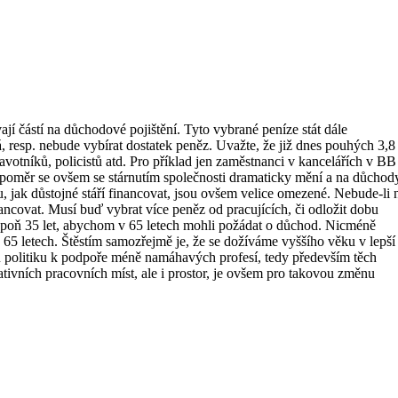
 částí na důchodové pojištění. Tyto vybrané peníze stát dále
 resp. nebude vybírat dostatek peněz. Uvažte, že již dnes pouhých 3,8
votníků, policistů atd. Pro příklad jen zaměstnanci v kancelářích v BB
měr se ovšem se stárnutím společnosti dramaticky mění a na důchod
, jak důstojné stáří financovat, jsou ovšem velice omezené. Nebude-li 
ancovat. Musí buď vybrat více peněz od pracujících, či odložit dobu
spoň 35 let, abychom v 65 letech mohli požádat o důchod. Nicméně
h 65 letech. Štěstím samozřejmě je, že se dožíváme vyššího věku v lepší
vou politiku k podpoře méně namáhavých profesí, tedy především těch
tivních pracovních míst, ale i prostor, je ovšem pro takovou změnu