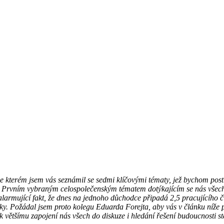
 kterém jsem vás seznámil se sedmi klíčovými tématy, jež bychom postu
ta. Prvním vybraným celospolečenským tématem dotýkajícím se nás všech
larmující fakt, že dnes na jednoho důchodce připadá 2,5 pracujícího čl
y. Požádal jsem proto kolegu Eduarda Forejta, aby vás v článku níže p
většímu zapojení nás všech do diskuze i hledání řešení budoucnosti st