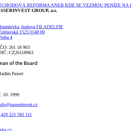
ŮCHODOVÁ REFORMA ANEB KDE SE VEZMOU PENÍZE NA
SSERINVEST GROUP, a.s.
Brumlovka, budova FILADELFIE
Želetavská 1525/1140 00
Praha 4
IČO: 261 18 963
DIČ: CZ26118963
man of the Board
Radim Passer
d
7. 10. 1999
info@passerinvest.cz
+420 221 582 111
vka.cz