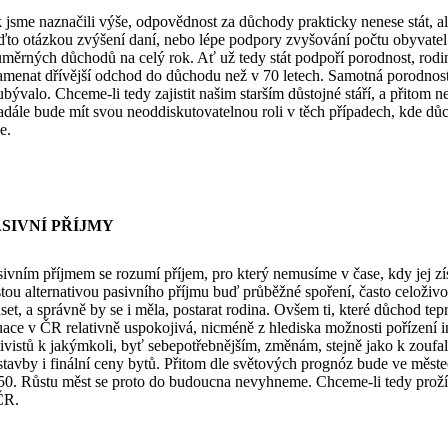
k jsme naznačili výše, odpovědnost za důchody prakticky nenese stát, 
ďto otázkou zvýšení daní, nebo lépe podpory zvyšování počtu obyvatel. 
ůměrných důchodů na celý rok. Ať už tedy stát podpoří porodnost, rodin
amenat dřívější odchod do důchodu než v 70 letech. Samotná porodnost 
ubývalo. Chceme-li tedy zajistit našim starším důstojné stáří, a přitom n
nadále bude mít svou neoddiskutovatelnou roli v těch případech, kde důc
e.
ASIVNÍ PŘÍJMY
sivním příjmem se rozumí příjem, pro který nemusíme v čase, kdy jej z
stou alternativou pasivního příjmu buď průběžné spoření, často celoživ
et, a správně by se i měla, postarat rodina. Ovšem ti, které důchod teprv
tuace v ČR relativně uspokojivá, nicméně z hlediska možnosti pořízení i
tivistů k jakýmkoli, byť sebepotřebnějším, změnám, stejně jako k zoufal
stavby i finální ceny bytů. Přitom dle světových prognóz bude ve měst
50. Růstu měst se proto do budoucna nevyhneme. Chceme-li tedy prožít d
ČR.