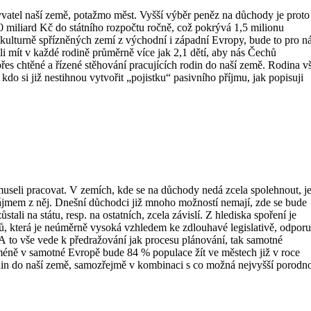
yvatel naší země, potažmo měst. Vyšší výběr peněz na důchody je proto
0 miliard Kč do státního rozpočtu ročně, což pokrývá 1,5 milionu
 kulturně spřízněných zemí z východní i západní Evropy, bude to pro n
i mít v každé rodině průměrně více jak 2,1 dětí, aby nás Čechů
 přes chtěné a řízené stěhování pracujících rodin do naší země. Rodina v
do si již nestihnou vytvořit „pojistku“ pasivního příjmu, jak popisuji
museli pracovat. V zemích, kde se na důchody nedá zcela spolehnout, j
 nájmem z něj. Dnešní důchodci již mnoho možností nemají, zde se bude
ali na státu, resp. na ostatních, zcela závislí. Z hlediska spoření je
ytů, která je neúměrně vysoká vzhledem ke zdlouhavé legislativě, odpor
. A to vše vede k předražování jak procesu plánování, tak samotné
méně v samotné Evropě bude 84 % populace žít ve městech již v roce
rodin do naší země, samozřejmě v kombinaci s co možná nejvyšší porodno